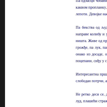
Па одласци чобаниц
каквом пропланку, 
лепоти. Девојке на
Па бекства од љу
направе колибу и у
ништа. Живе од пр
грожђе, па лук, п
онако из досаде, 
поцепани, сиђу у 
Интересантна пршл
слободан потрчи, а
Не ретко деси се, 
луд, плашећи стр