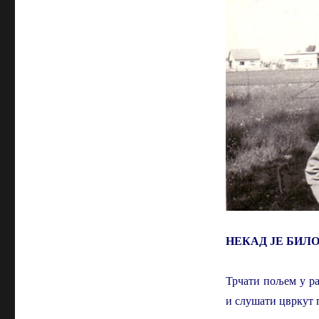
НЕКАД ЈЕ БИЛ
Трчати пољем у ра
и слушати цвркут п