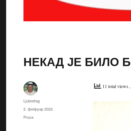
НЕКАД ЈЕ БИЛО 
11 total views
Аутор
Ljubodrag
Објављено
2. фебруар 2022.
Категорије
Proza