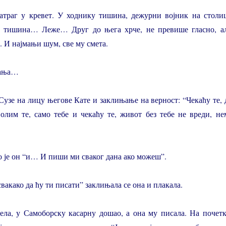
атраг у кревет. У ходнику тишина, дежурни војник на столи
и тишина… Леже… Друг до њега хрче, не превише гласно, а
. И најмањи шум, све му смета.
ћања…
 Сузе на лицу његове Кате и заклињање на верност: “Чекаћу те, 
волим те, само тебе и чекаћу те, живот без тебе не вреди, не
ио је он “и… И пиши ми сваког дана ако можеш”.
вакако да ћу ти писати” заклињала се она и плакала.
ела, у Самоборску касарну дошао, а она му писала. На почетк