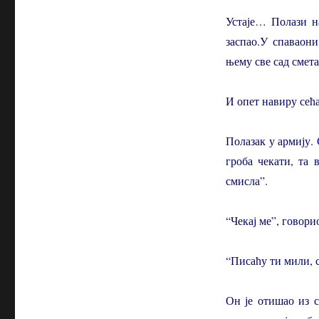
Устаје… Полази н
заспао.У спаваон
њему све сад смета
И опет навиру се
Полазак у армију.
гроба чекати, та 
смисла”.
“Чекај ме”, говор
“Писаћу ти мили, с
Он је отишао из с