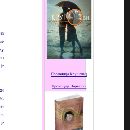
из
ме
му
ла
је
Промоција Крушевац
Промоција
Варварин
ки
м,
ти
ек
це