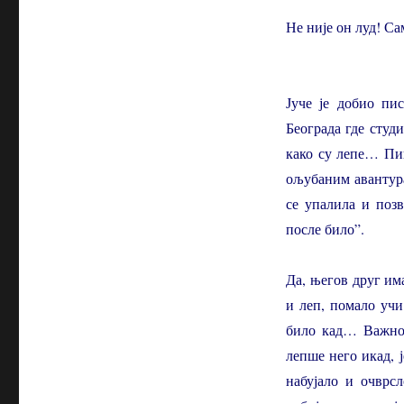
Не није он луд! Са
Јуче је добио пи
Београда где студ
како су лепе… Пиш
ољубаним авантур
се упалила и поз
после било”.
Да, његов друг им
и леп, помало учи
било кад… Важно ј
лепше него икад, 
набујало и очврс