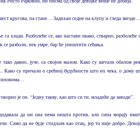
јник Ристо Рајковић, ни писма од своје девојке више не добија.
шест кругова, па стане… Задихан седне на клупу и гледа звезде
е га хлади. Разболеће се, ако настави овако, стварно, разболеће с
 се разболи, нек умре, бар ће уништити сећања.
е тако давно, јуче, са својом малом. Како су шетали обалом рек
… Како су причали о срећној будућности што их чека, о дому ш
о синовима…
говорио је он. “Једну такву, као што си ти, младиће да заводи”.
додавала да ни она нема ништа против, али сина морају имат
чи. Само да не буде стидљив као отац, јер то није добро. Девој