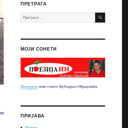
ПРЕТРАГА
ПРЕТРАЖИ
Претрага
за:
МОЈИ СОНЕТИ
Погледајте
нове сонете Љубодрага Обрадовића
ом
ПРИЈАВА
Пријава