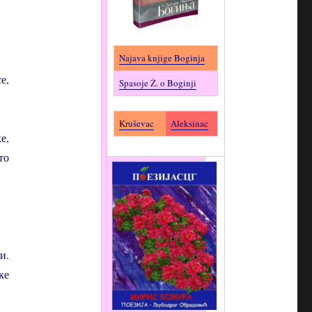
…
Najava knjige Boginja
е,
Spasoje Ž. o Boginji
Kruševac
Aleksinac
е,
то
и.
ке