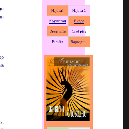
ци
Најава1
Најава 2
ли
Крушевац
Видео
Drugi pišu
Grad piše
Paraćin
Варварин
до
ма
у,