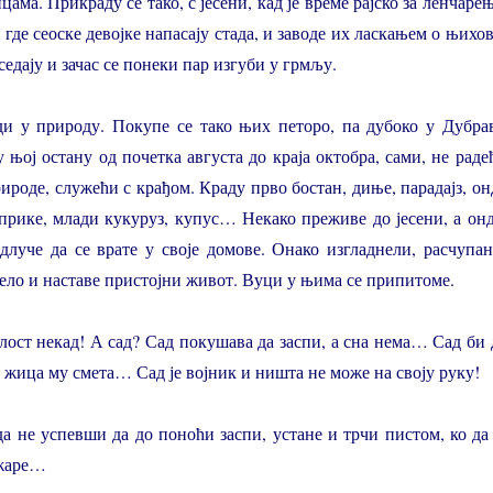
ама. Прикраду се тако, с јесени, кад је време рајско за ленчарењ
где сеоске девојке напасају стада, и заводе их ласкањем о њихов
седају и зачас се понеки пар изгуби у грмљу.
ди у природу. Покупе се тако њих петоро, па дубоко у Дубра
 њој остану од почетка августа до краја октобра, сами, не раде
ироде, служећи с крађом. Краду прво бостан, диње, парадајз, он
априке, млади кукуруз, купус… Некако преживе до јесени, а онд
одлуче да се врате у своје домове. Онако изгладнели, расчупан
село и наставе пристојни живот. Вуци у њима се припитоме.
ост некад! А сад? Сад покушава да заспи, а сна нема… Сад би 
 жица му смета… Сад је војник и ништа не може на своју руку!
да не успевши да до поноћи заспи, устане и трчи пистом, ко да 
ажаре…