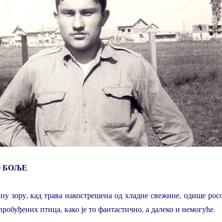
О БОЉЕ
ну зору, кад трава накострешена од хладне свежине, одише рос
робуђених птица, како је то фантастично, а далеко и немогуће.