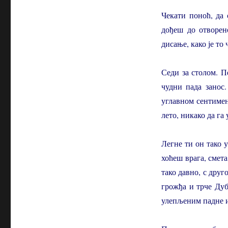
Чекати поноћ, да
дођеш до отворен
дисање, како је то
Седи за столом. П
чудни пада занос.
углавном сентимен
лето, никако да га 
Легне ти он тако у
хоћеш врага, смета
тако давно, с дру
грожђа и трче Дуб
улепљеним падне и