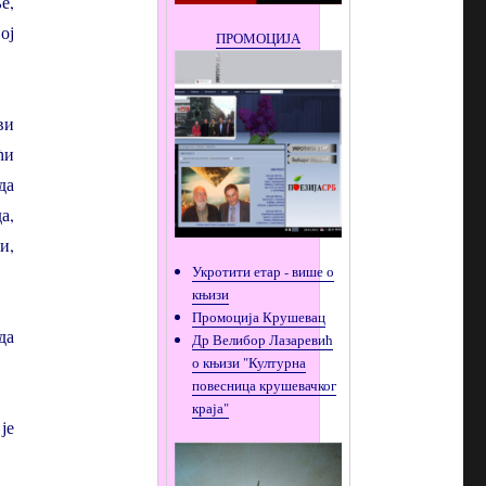
е,
ој
ПРОМОЦИЈА
ви
ћи
да
а,
и,
Укротити етар - више о
књизи
Промоција Крушевац
да
Др Велибор Лазаревић
о књизи "Културна
повесница крушевачког
краја"
је