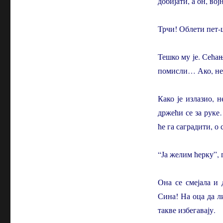
добијати, а он, во
Трчи! Облети пет-
Тешко му је. Сећањ
помисли… Ако, нек
Како је излазио, н
држећи се за руке
ће га саградити, 
“Ја желим ћерку”, 
Она се смејала и 
Сина! На оца да ли
такве избегавају.