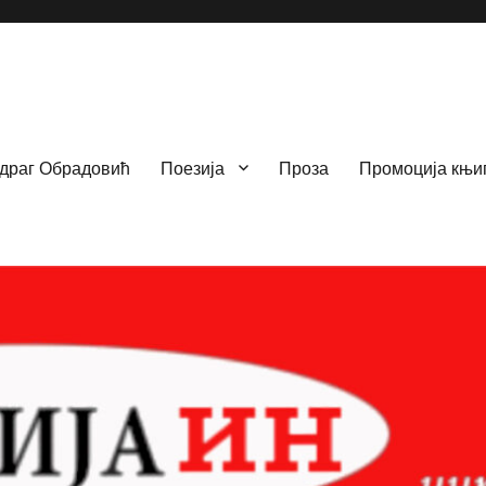
драг Обрадовић
Поезија
Проза
Промоција књи