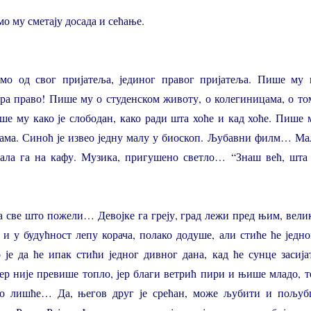
мо му сметају досада и сећање.
смо од свог пријатеља, јединог правог пријатеља. Пише му 
ира право! Пише му о студенском животу, о колегиницама, о то
е му како је слободан, како ради шта хоће и кад хоће. Пише 
ама. Синоћ је извео једну малу у биоскоп. Љубавни филм… Ма
вала га на кафу. Музика, пригушено светло… “Знаш већ, шта 
а све што пожели… Девојке га греју, град лежи пред њим, вели
 и у будућност лепу корача, полако додуше, али стиће ће једно
е да ће ипак стићи једног дивног дана, кад ће сунце засија
јер није превише топло, јер благи ветрић пири и њише младо, т
ло лишће… Да, његов друг је срећан, може љубити и пољуб