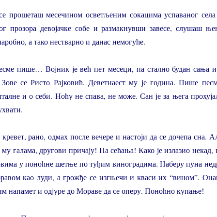
 се прошеташ месечином осветљеним сокацима успаваног села
ог прозора девојачке собе и размакнувши завесе, слушаш ње
 чаробно, а тако нестварно и данас немогуће.
есме пише… Војник је већ пет месеци, па стално будан сања и
 Зове се Ристо Рајковић. Деветнаест му је година. Пише песм
талне и о себи. Ноћу не спава, не може. Сан је за њега прохуја
ухвати.
 кревет, рано, одмах после вечере и настоји да се дочепа сна. А
 му галама, другови причају! Па сећања! Како је излазио некад, 
говима у поноћне шетње по туђим виноградима. Наберу пуна нед
равом као луди, а грожђе се изгњечи и кваси их “вином”. Она
м напамет и одјуре до Мораве да се оперу. Поноћно купање!