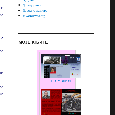
Довод уноса
 и
Довод коментара
но
sr.WordPress.org
 у
МОЈЕ КЊИГЕ
е,
ло
ли
не
ПРОМОЦИЈА
ра
ко