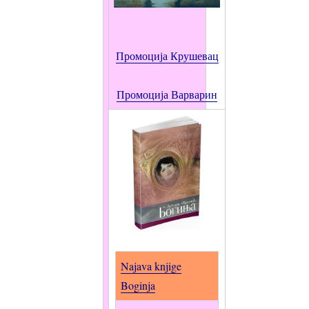
Промоција Крушевац
Промоција
Варварин
Najava knjige
Boginja