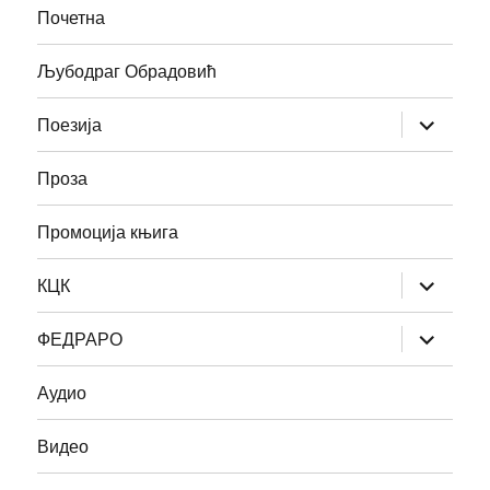
Почетна
Љубодраг Обрадовић
прошири
Поезија
изборник
дете
Проза
Промоција књига
прошири
КЦК
изборник
дете
прошири
ФЕДРАРО
изборник
дете
Аудио
Видео