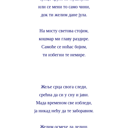
или се мени то само чини,
док ти желим дане јула.
На мосту светова стојим,
кошмар ми главу раздире.
Самоће се ноћас бојим,
ти избегни те немире.
Жеље срца свога следи,
срећна да си у сну и јави.
Мада временом све избледи,
ја никад нећу да те заборавим.
Желим осмехе да делиш,