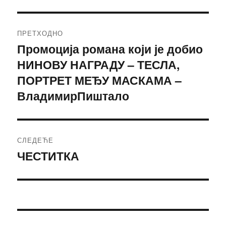
Кретање
ПРЕТХОДНО
чланка
Промоција романа који је добио
Претходни
НИНОВУ НАГРАДУ – ТЕСЛА,
чланак:
ПОРТРЕТ МЕЂУ МАСКАМА –
ВладимирПиштало
СЛЕДЕЋЕ
ЧЕСТИТКА
Следећи
чланак: