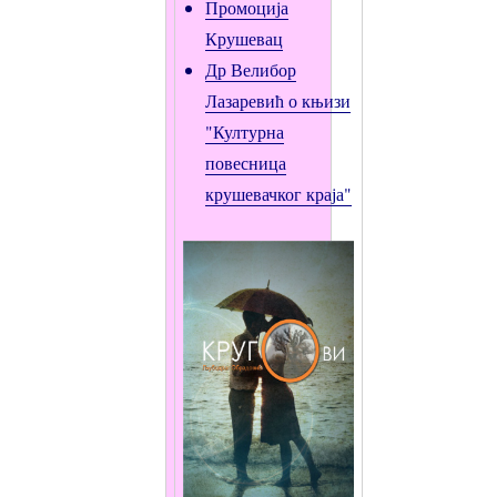
Промоција
Крушевац
Др Велибор
Лазаревић о књизи
"Културна
повесница
крушевачког краја"