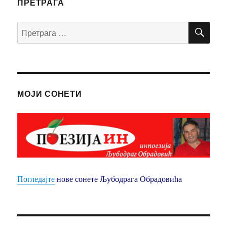
ПРЕТРАГА
ПР
Претрага
за:
МОЈИ СОНЕТИ
Погледајте
нове сонете Љубодрага Обрадовића