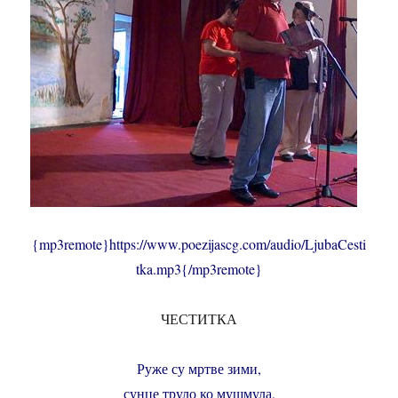
{mp3remote}https://www.poezijascg.com/audio/LjubaCesti
tka.mp3{/mp3remote}
ЧЕСТИТКА
Руже су мртве зими,
сунце труло ко мушмула,