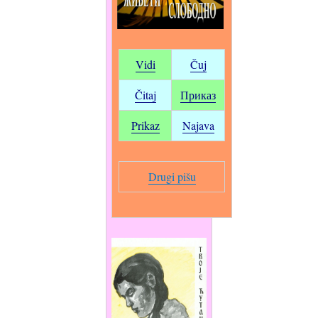
Vidi
Čuj
Čitaj
Приказ
Prikaz
Najava
Drugi pišu