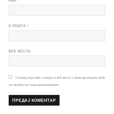
ИМЕ
*
Е-ПОШТА
*
ВЕБ МЕСТО
Сачувај моје име, е-пошту и веб место у овом прегледачу веба
за следећи пут када коментаришем.