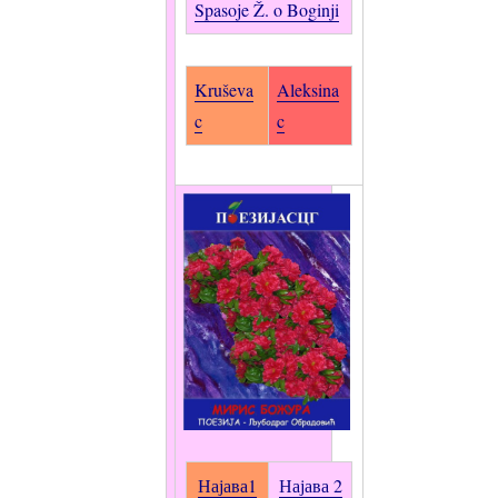
Spasoje Ž. o Boginji
Kruševa
Aleksina
c
c
Најава1
Најава 2