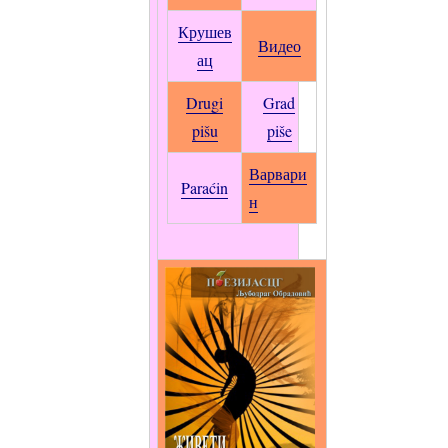
Крушев
Видео
ац
Drugi
Grad
pišu
piše
Варвари
Paraćin
н