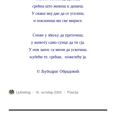
срећна што живиш и дишеш.
У сваки мој дан да се уселиш,
и поклониш ми све мирисе.
Снове у збиљу да преточиш,
у животу само сунце да ти сја.
У нов занос са мном да ускочиш,
љубећи те, срећан, пожелећу ја.
© Љубодраг Обрадовић
Аутор
Објављено
Категорије
Ljubodrag
16. октобар 2023.
Poezija