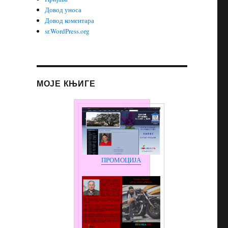
Довод уноса
Довод коментара
sr.WordPress.org
МОЈЕ КЊИГЕ
ПРОМОЦИЈА