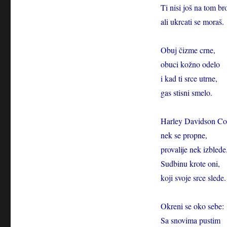
Ti nisi još na tom br
ali ukrcati se moraš.
Obuj čizme crne,
obuci kožno odelo
i kad ti srce utrne,
gas stisni smelo.
Harley Davidson Co
nek se propne,
provalije nek izblede
Sudbinu krote oni,
koji svoje srce slede.
Okreni se oko sebe:
Sa snovima pustim