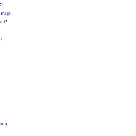
š?
 magli,
seli?
u
n
ionu,