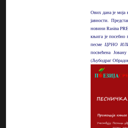
Ових дана је моја
јавности. Предст
новини Rasina PRE
књига је посебно 
песме
ЦРНО ИЛ
посвећена Јован
(Љубодраг Обрадо