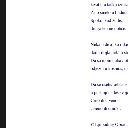
život ti u tačku izmič
Zato smelo u buduć
Spokoj kad žudiš,
drugo te i ne dotiče.
Neka ti devojka ruke
dodir dojki nek’ ti st
Da sa njom ljubav otk
odjezdi u kosmos, da
Da se osetiš veličans
u pustinji nađeš svo
Crno ili crveno,
crveno ili crno?…
© Ljubodrag Obrado