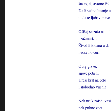
šta to, ti, stvarno želi
Da li večno lutanje u
ili da te ljubav razve
Ošišaj se zato na nul
i zažmuri…
Život ti iz dana u da
neosetno curi.
Obrij glavu,
snove potisni.
Ureži krst na čelo
i slobodno vrisni!
Nek urlik zaledi vas
nek pukne zora.