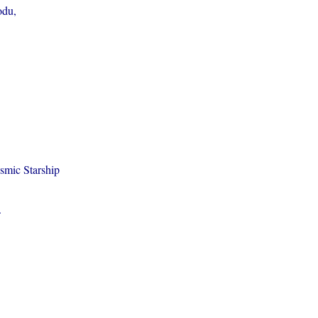
odu,
smic Starship
.