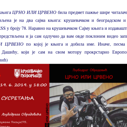
 књига
ЦРНО ИЛИ ЦРВЕНО
била предмет пажње шире читалач
ављена је на два сајма књига: крушевачком и београдском и
SS у броју 78. Наравно на крушевачком Сајму књига и издавашт
предствљена и ја сам одлучио да вам овде поклоним видео зап
И ЦРВЕНО
по којој је књига и добила име. Иначе, песма 
у Дашићу, који је сам на свом мотору прокрстарио Европо
вић)