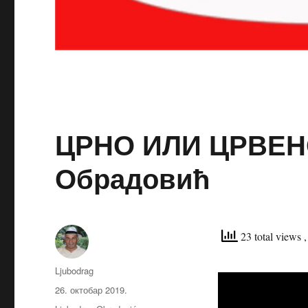
ЦРНО ИЛИ ЦРВЕН
Обрадовић
23 total views
Аутор
Ljubodrag
Објављено
26. октобар 2019.