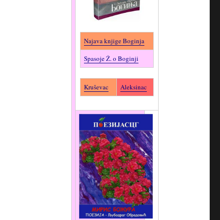
Najava knjige Boginja
Spasoje Ž. o Boginji
Kruševac
Aleksinac