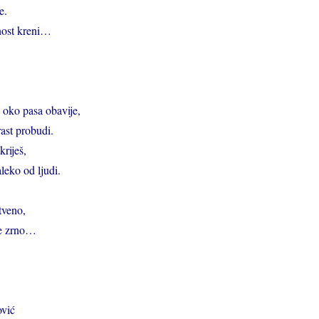
e.
nost kreni…
 oko pasa obavije,
rast probudi.
riješ,
leko od ljudi.
tveno,
je zrno…
vić