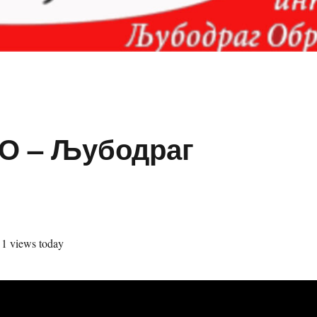
О – Љубодраг
, 1 views today