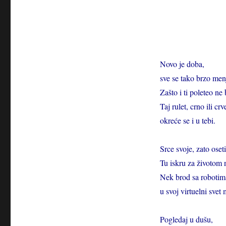
Novo je doba,
sve se tako brzo men
Zašto i ti poleteo ne 
Taj rulet, crno ili cr
okreće se i u tebi.
Srce svoje, zato oseti
Tu iskru za životom 
Nek brod sa robotima
u svoj virtuelni svet 
Pogledaj u dušu,