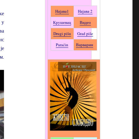
Најава1
Најава 2
ке
 у
Крушевац
Видео
ва
Drugi pišu
Grad piše
ис
Paraćin
Варварин
је
м.