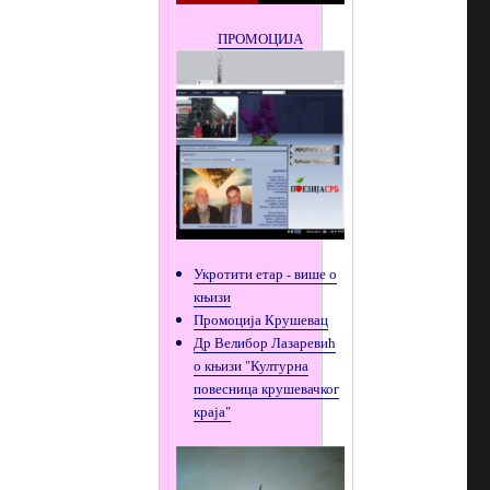
ПРОМОЦИЈА
Укротити етар - више о
књизи
Промоција Крушевац
Др Велибор Лазаревић
о књизи "Културна
повесница крушевачког
краја"