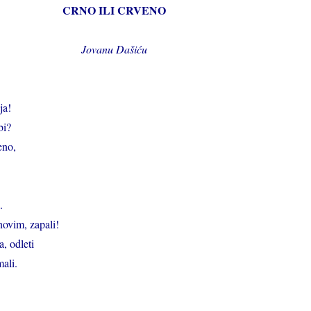
CRNO ILI CRVENO
Jovanu Dašiću
ja!
bi?
veno,
.
novim, zapali!
, odleti
mali.