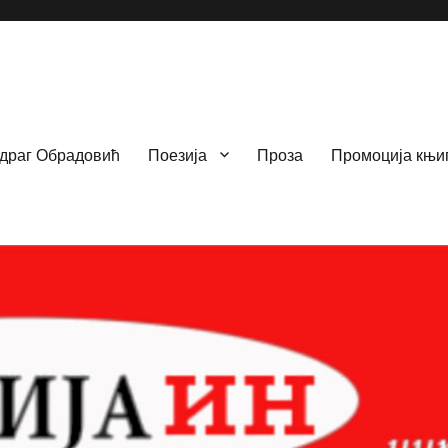
драг Обрадовић
Поезија
Проза
Промоција књи