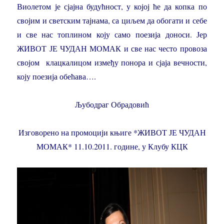
Виолетом је сјајна будућност, у којој ће да копка по
својим и светским тајнама, са циљем да обогати и себе
и све нас топлином коју само поезија доноси. Јер
ЖИВОТ ЈЕ ЧУДАН МОМАК и све нас често провоза
својом клацкалицом између понора и сјаја вечности,
коју поезија обећава….
Љубодраг Обрадовић
Изговорено на промоцији књиге
*ЖИВОТ ЈЕ ЧУДАН
МОМАК*
11.10.2011. године, у Клубу КЦК