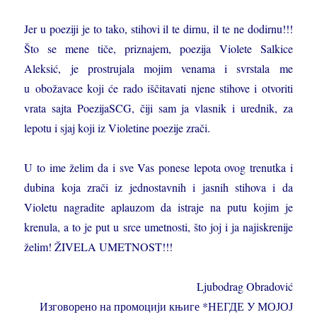
Jer u poeziji je to tako, stihovi il te dirnu, il te ne dodirnu!!!
Što se mene tiče, priznajem, poezija Violete Salkice
Aleksić, je prostrujala mojim venama i svrstala me
u obožavace koji će rado iščitavati njene stihove i otvoriti
vrata sajta PoezijaSCG, čiji sam ja vlasnik i urednik, za
lepotu i sjaj koji iz Violetine poezije zrači.
U to ime želim da i sve Vas ponese lepota ovog trenutka i
dubina koja zrači iz jednostavnih i jasnih stihova i da
Violetu nagradite aplauzom da istraje na putu kojim je
krenula, a to je put u srce umetnosti, što joj i ja najiskrenije
želim! ŽIVELA UMETNOST!!!
Ljubodrag Obradović
Изговорено на промоцији књиге *НЕГДЕ У МОЈОЈ