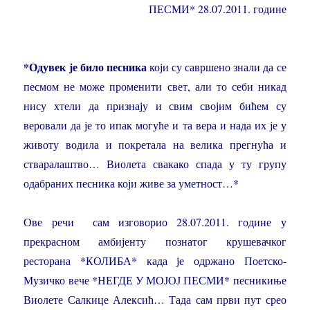
ПЕСМИ* 28.07.2011. године
*Одувек је било песника
који су савршено знали да се
песмом не може променити свет, али то себи никад
нису хтели да признају и свим својим бићем су
веровали да је то ипак могуће и та вера и нада их је у
животу водила и покретала на велика прегнућа и
стваралаштво… Виолета свакако спада у ту групу
одабраних песника који живе за уметност…*
Ове речи сам изговорио 28.07.2011. године у
прекрасном амбијенту познатог крушевачког
ресторана *КОЛИБА* када је одржано Поетско-
Музичко вече *НЕГДЕ У МОЈОЈ ПЕСМИ* песникиње
Виолете Салкице Алексић… Тада сам први пут срео