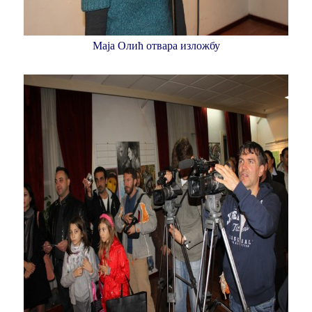
Маја Олић отвара изложбу