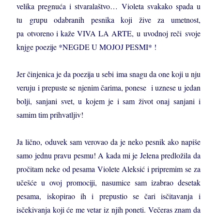
velika pregnuća i stvaralaštvo… Violeta svakako spada u
tu grupu odabranih pesnika koji žive za umetnost,
pa otvoreno i kaže VIVA LA ARTE, u uvodnoj reči svoje
knjge poezije *NEGDE U MOJOJ PESMI* !
Jer činjenica je da poezija u sebi ima snagu da one koji u nju
veruju i prepuste se njenim čarima, ponese i uznese u jedan
bolji, sanjani svet, u kojem je i sam život onaj sanjani i
samim tim prihvatljiv!
Ja lično, oduvek sam verovao da je neko pesnik ako napiše
samo jednu pravu pesmu! A kada mi je Jelena predložila da
pročitam neke od pesama Violete Aleksić i pripremim se za
učešće u ovoj promociji, nasumice sam izabrao desetak
pesama, iskopirao ih i prepustio se čari isčitavanja i
isčekivanja koji će me vetar iz njih poneti. Večeras znam da