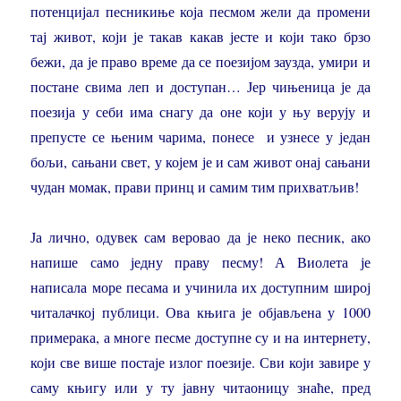
потенцијал песникиње која песмом жели да промени
тај живот, који је такав какав јесте и који тако брзо
бежи, да је право време да се поезијом заузда, умири и
постане свима леп и доступан… Јер чињеница је да
поезија у себи има снагу да оне који у њу верују и
препусте се њеним чарима, понесе и узнесе у један
бољи, сањани свет, у којем је и сам живот онај сањани
чудан момак, прави принц и самим тим прихватљив!
Ја лично, одувек сам веровао да је неко песник, ако
напише само једну праву песму! А Виолета је
написала море песама и учинила их доступним широј
читалачкој публици. Ова књига је објављена у 1000
примерака, а многе песме доступне су и на интернету,
који све више постаје излог поезије. Сви који завире у
саму књигу или у ту јавну читаоницу знаће, пред