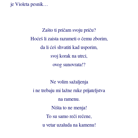
je Violeta pesnik…
Zašto ti pričam svoju priču?
Hoćeš li zaista razumeti o čemu zborim,
da li ćeš shvatiti kad usporim,
svoj korak na utrci,
ovog sunovrata!?
Ne volim sažaljenja
i ne trebaju mi lažne ruke prijateljstva
na ramenu.
Ništa to ne menja!
To su samo reči rečene,
u vetar uzaluda na kamenu!