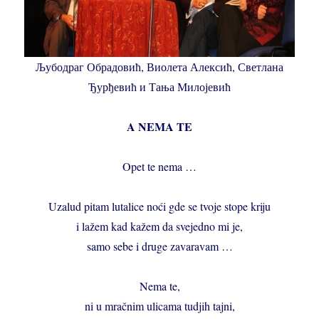
Љубодраг Обрадовић, Виолета Алексић, Светлана
Ђурђевић и Тања Милојевић
A NEMA TE
Opet te nema …
Uzalud pitam lutalice noći gde se tvoje stope kriju
i lažem kad kažem da svejedno mi je,
samo sebe i druge zavaravam …
Nema te,
ni u mračnim ulicama tudjih tajni,