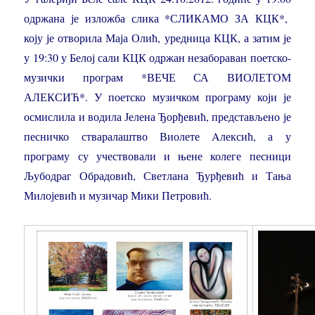
одржана је изложба слика *СЛИКАМО ЗА КЦК*,
коју је отворила Маја Олић, уредница КЦК, а затим је
у 19:30 у Белој сали КЦК одржан незабораван поетско-
музички програм *ВЕЧЕ СА ВИОЛЕТОМ
АЛЕКСИЋ*. У поетско музичком програму који је
осмислила и водила Јелена Ђорђевић, представљено је
песничко стваралаштво Виолете Aлексић, а у
програму су учествовали и њене колеге песници
Љубодраг Обрадовић, Светлана Ђурђевић и Тања
Милојевић и музичар Мики Петровић.