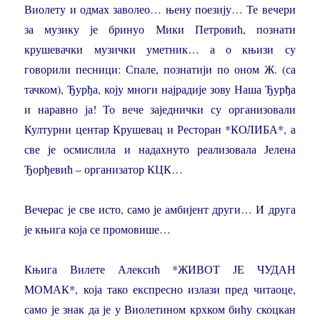
Виолету и одмах заволео… њену поезију… Те вечери
за музику је бринуо Мики Петровић, познати
крушевачки музички уметник… а о књизи су
говорили песници: Спале, познатији по оном Ж. (са
тачком), Ђурђа, коју многи најрадије зову Наша Ђурђа
и наравно ја! То вече заједнички су организовали
Културни центар Крушевац и Ресторан *КОЛИБА*, а
све је осмислила и надахнуто реализовала Јелена
Ђорђевић – организатор КЦК…
Вечерас је све исто, само је амбијент други… И друга
је књига која се промовише…
Књига Вилете Алексић *ЖИВОТ ЈЕ ЧУДАН
МОМАК*, која тако експресно излази пред читаоце,
само је знак да је у Виолетином крхком бићу скоцкан