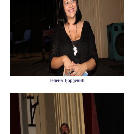
Јелена Ђорђевић