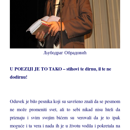
Љубодраг Обрадовић
U POEZIJI JE TO TAKO – stihovi te dirnu, il te ne
dodirnu!
Oduvek je bilo pesnika koji su savršeno znali da se pesmom
ne može promeniti svet, ali to sebi nikad nisu hteli da
priznaju i svim svojim bićem su verovali da je to ipak
moguće i ta vera i nada ih je u životu vodila i pokretala na