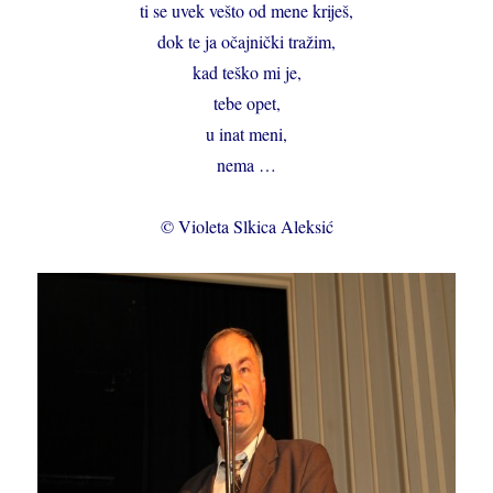
ti se uvek vešto od mene kriješ,
dok te ja očajnički tražim,
kad teško mi je,
tebe opet,
u inat meni,
nema …
© Violeta Slkica Aleksić