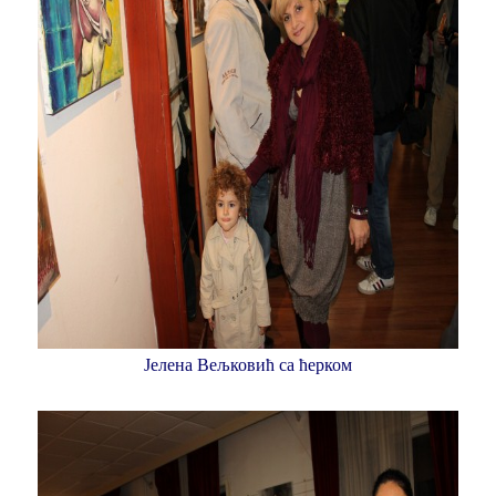
Јелена Вељковић са ћерком