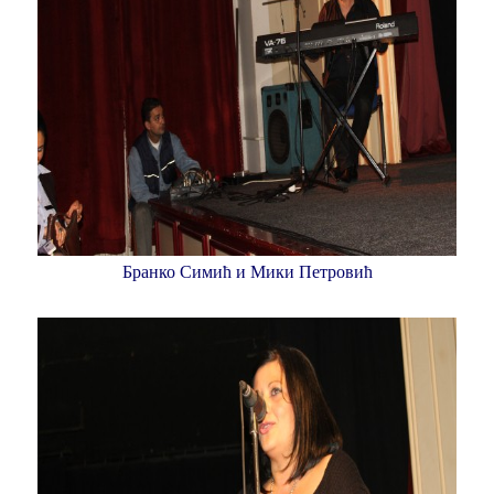
Бранко Симић и Мики Петровић