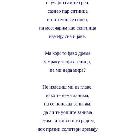
случајно сам те срео,
сазнао пар ситница
и потпуно се сплео,
па месечарим као скитница
између сна и јаве.
Ма који то ђаво дрема
у мраку твојих зеница,
па ми неда мира?
Не излазиш ми из главе,
иако те нема данима,
па се понекад запитам,
да ли те уопште занима
јесам ли жив и шта радим,
док празни солитери дремају