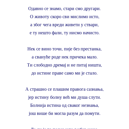
Одавно се знамо, стари смо другари.
О животу скоро сви мислимо исто,
а због чега вреди живети у ствари,
е ту нешто фали, ту нисмо начисто.
Нек се вино точи, пије без престанка,
а свануће роде нек причека мало.
Ти слободно дремај и не питај ништа,
до истине праве само ми је стало.
А страшно се плашим правога сазнања,
јер истину болну већ ми душа слути.
Болнија истина од сваког незнања,
још више би могла разум да помути.