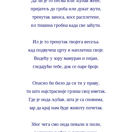
Да ли је то песма или љубав жене,
пријатељ до гроба или дукат жути,
тренутак заноса, косе расплетене,
ил тишина гробна када све заћути.
Ил је то тренутак твојега весеља.
кад подвучеш црту и наплатиш своје.
Видећу у зору мамуран и пијан,
гледајући тебе, док се паре броје.
Опасно би било да си ти у праву,
ти што најстрасније грлиш свој иметак.
Где је онда љубав, шта је са сновима,
зар да крај нам буде животу почетак.
Због чега смо онда певали и пили,