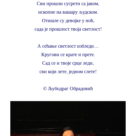
Сви прошли сусрети са јавом,
ископне на вашару људском.
Отишле су девојке у ноћ,
сада је прошлост твоја светлост!
А сећање светлост избледи…
Кругови се крате и прете.
Сад се и твоје срце леди,
сви који лете, једном слете!
© Љубодраг Обрадовић