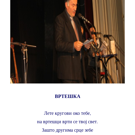
ВРТЕШКА
Лете кругови око тебе,
на вртешци врти се твој свет.
Зашто другима срце зебе