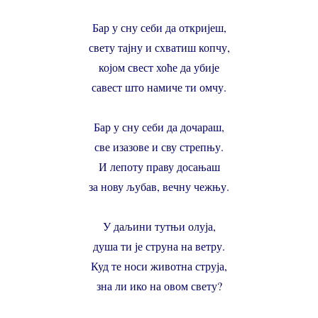
Бар у сну себи да откријеш,
свету тајну и схватиш копчу,
којом свест хоће да убије
савест што намиче ти омчу.
Бар у сну себи да дочараш,
све изазове и сву стрепњу.
И лепоту праву досањаш
за нову љубав, вечну чежњу.
У даљини тутњи олуја,
душа ти је струна на ветру.
Куд те носи животна струја,
зна ли ико на овом свету?