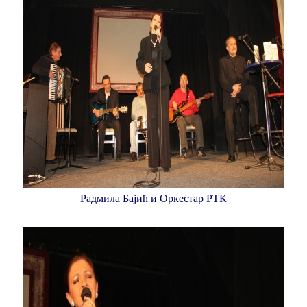
Радмила Бајић и Оркестар РТК