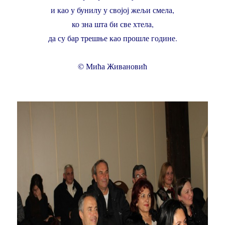
и као у бунилу у својој жељи смела,
ко зна шта би све хтела,
да су бар трешње као прошле године.
© Мића Живановић