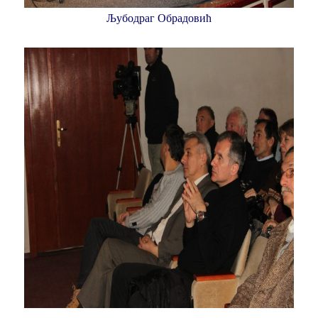
Љубодраг Обрадовић