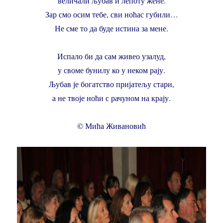
величали љубав и лепоту жене.
Зар смо осим тебе, сви ноћас губили…
Не сме то да буде истина за мене.
Испало би да сам живео узалуд,
у своме бунилу ко у неком рају.
Љубав је богатство пријатељу стари,
а не твоје ноћи с рачуном на крају.
© Мића Живановић