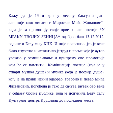
Кажу да је 13-ти дан у месецу баксузни дан,
али није тако мислио и Мирослав Мића Живановић,
када је за промоцију своје прве књиге поезије *У
МРАКУ ТВОЈИХ ЗЕНИЦА* одабрао баш 13.12.2012.
године и Белу салу КЦК. И није погрешио, јер је вече
било изузетно и исплатило је труд и време које је аутор
уложио у осмишљавање и припрему ове промоције
која ће се памтити.. Комбинација поезије (која је у
ствари музика душе) и музике (која је поезија душе),
коју је на прави начин одабрао, говорио и певао Мића
Живановић, погођена је тако да сачува заувек ово вече
у сећању бројне публике, која је испунила Белу салу
Културног центра Крушевац до последњег места.