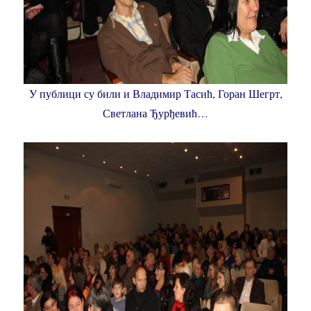
У публици су били и Владимир Тасић, Горан Шегрт,
Светлана Ђурђевић…