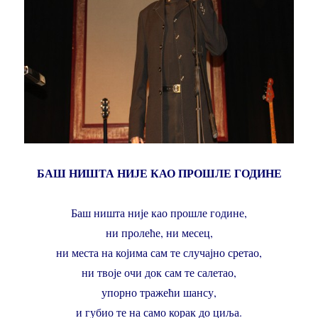
БАШ НИШТА НИЈЕ КАО ПРОШЛЕ ГОДИНЕ
Баш ништа није као прошле године,
ни пролеће, ни месец,
ни места на којима сам те случајно сретао,
ни твоје очи док сам те салетао,
упорно тражећи шансу,
и губио те на само корак до циља.