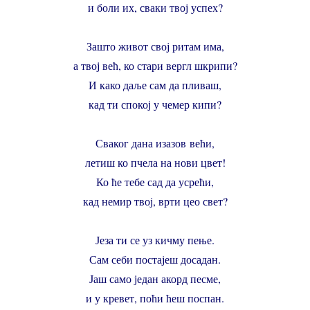
и боли их, сваки твој успех?
Зашто живот свој ритам има,
а твој већ, ко стари вергл шкрипи?
И како даље сам да пливаш,
кад ти спокој у чемер кипи?
Сваког дана изазов већи,
летиш ко пчела на нови цвет!
Ко ће тебе сад да усрећи,
кад немир твој, врти цео свет?
Језа ти се уз кичму пење.
Сам себи постајеш досадан.
Јаш само један акорд песме,
и у кревет, поћи ћеш поспан.