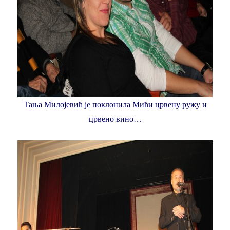
Тања Милојевић је поклонила Мићи црвену ружу и
црвено вино…