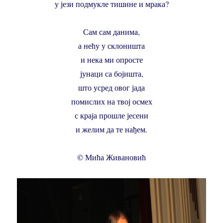
у јези подмукле тишине и мрака?
Сам сам данима,
а нећу у склоништа
и нека ми опросте
јунаци са бојишта,
што усред овог јада
помислих на твој осмех
с краја прошле јесени
и желим да те нађем.
© Мића Живановић