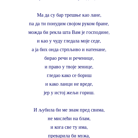
Ма да су бар трешње као лане,
па да ти понудим својом руком бране,
можда би рекла шта Вам је господине,
и као у чуду гледала моје седе,
а ја бих онда стрпљиво и натенане,
бирао речи и реченице,
и право у твоје зенице,
гледао како се бориш
и како ланци не вреде,
јер у истој жељи гориш.
И љубила би ме знам пред свима,
не мислећи на блам,
и кога све ту има,
преварила би мужа,