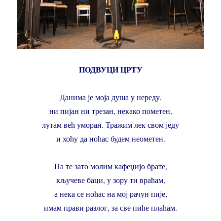
ПОДВУЦИ ЦРТУ
Данима је моја душа у нереду,
ни пијан ни трезан, некако пометен,
лутам већ уморан. Тражим лек свом једу
и хоћу да ноћас будем неометен.
Па те зато молим кафеџијо брате,
кључеве баци, у зору ти враћам,
а нека се ноћас на мој рачун пије,
имам прави разлог, за све пиће плаћам.