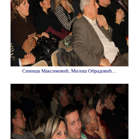
Синиша Максимовић, Милош Обрадовић…