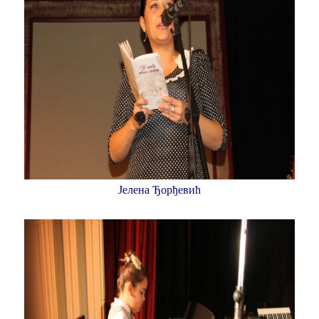
Јелена Ђорђевић