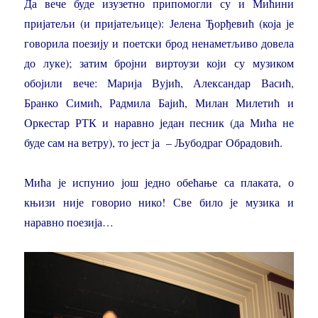
Да вече буде изузетно припомогли су и Мићини
пријатељи (и пријатељице): Јелена Ђорђевић (која је
говорила поезију и поетски брод ненаметљиво довела
до луке); затим бројни виртоузи који су музиком
обојили вече: Марија Вујић, Александар Васић,
Бранко Симић, Радмила Бајић, Милан Милетић и
Оркестар РТК и наравно један песник (да Мића не
буде сам на ветру), то јест ја – Љубодраг Обрадовић.
Мића је испунио још једно обећање са плаката, о
књизи није говорио нико! Све било је музика и
наравно поезија…