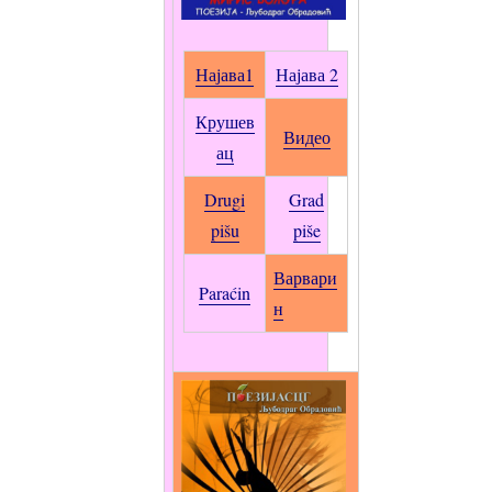
Најава1
Најава 2
Крушев
Видео
ац
Drugi
Grad
pišu
piše
Варвари
Paraćin
н