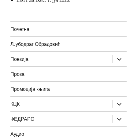
Почетна
Љубодраг Обрадовић
прошири
Поезија
изборник
дете
Проза
Промоција књига
прошири
КЦК
изборник
дете
прошири
ФЕДРАРО
изборник
дете
Аудио