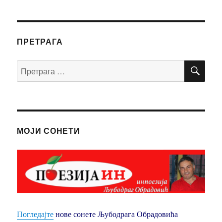
ПРЕТРАГА
ПР
Претрага
за:
МОЈИ СОНЕТИ
Погледајте
нове сонете Љубодрага Обрадовића