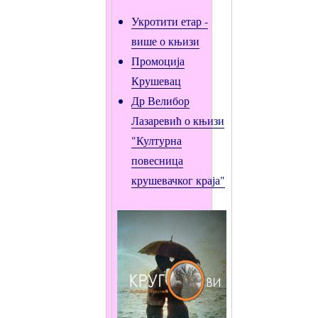
Укротити етар -
више о књизи
Промоција
Крушевац
Др Велибор
Лазаревић о књизи
"Културна
повесница
крушевачког краја"