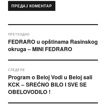
Кретање
ПРЕТХОДНО
чланка
FEDRARO u opštinama Rasinskog
Претходни
okruga – MINI FEDRARO
чланак:
СЛЕДЕЋЕ
Program o Beloj Vodi u Beloj sali
Следећи
KCK – SREĆNO BILO I SVE SE
чланак:
OBELOVODILO !