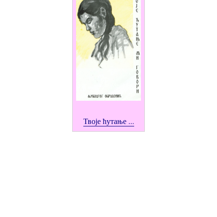
Твоје ћутање ...