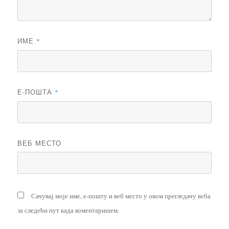
ИМЕ
*
Е-ПОШТА
*
ВЕБ МЕСТО
Сачувај моје име, е-пошту и веб место у овом прегледачу веба
за следећи пут када коментаришем.