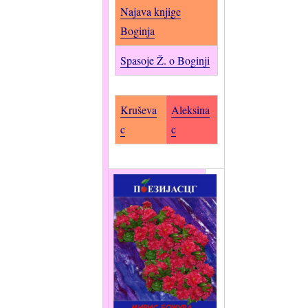
Najava knjige
Boginja
Spasoje Ž. o Boginji
Kruševa
Aleksina
c
c