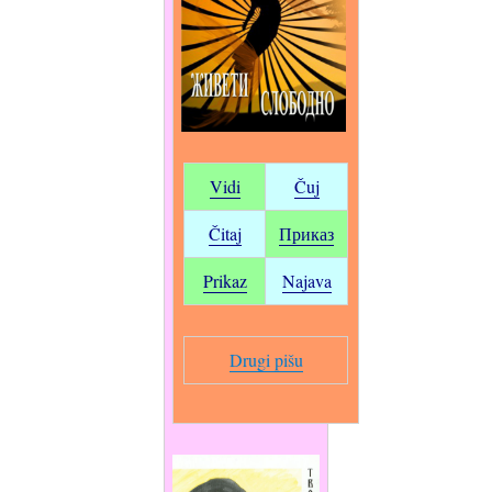
Vidi
Čuj
Čitaj
Приказ
Prikaz
Najava
Drugi pišu