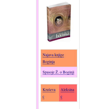
Najava knjige
Boginja
Spasoje Ž. o Boginji
Kruševa
Aleksina
c
c