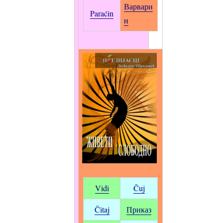
Варвари
Paraćin
н
Vidi
Čuj
Čitaj
Приказ