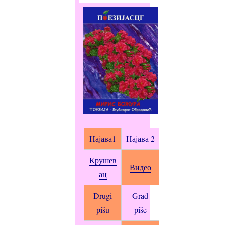
Најава1
Најава 2
Крушев
Видео
ац
Drugi
Grad
pišu
piše