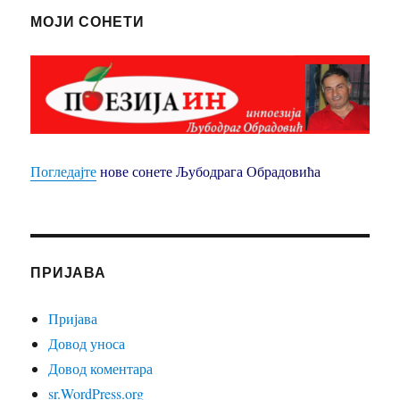
МОЈИ СОНЕТИ
Погледајте
нове сонете Љубодрага Обрадовића
ПРИЈАВА
Пријава
Довод уноса
Довод коментара
sr.WordPress.org