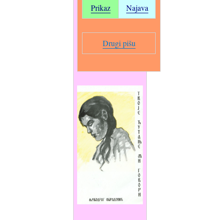
Prikaz
Najava
Drugi pišu