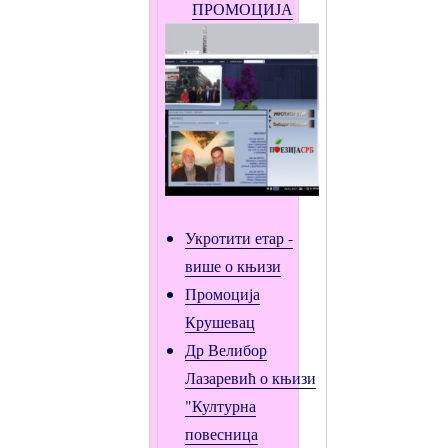
ПРОМОЦИЈА
Укротити етар -
више о књизи
Промоција
Крушевац
Др Велибор
Лазаревић о књизи
"Културна
повесница