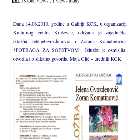
18 total views
, 1 views today
Dana 14.06.2010. godine u Galiriji KCK, u organizaciji
Kulturnog centra Kruševac, održana je zajednička
izložba JeleneGvozdenović i Zorana Komatinovića
*POTRAGA ZA SOPSTVOM*. Izlužbu je osmislila,
otvorila i o slikama govorila, Maja Olić – urednik KCK.