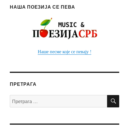
НАША ПОЕЗИЈА СЕ ПЕВА
Наше песме које се певају !
ПРЕТРАГА
ПР
Претрага
за: