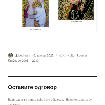
Аутор
Објављено
Категорије
Ljubodrag
16. јануар 2022.
KCK - Kulturni centar
Kruševac 2008. - 2013.
Оставите одговор
Ваша адреса е-поште неће бити објављена.
Неопходна поља су
означена
*