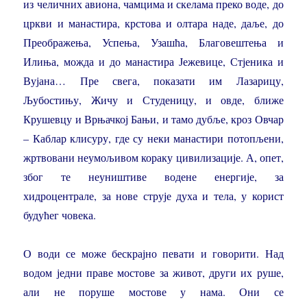
из челичних авиона, чамцима и скелама преко воде, до
цркви и манастира, крстова и олтара наде, даље, до
Преображења, Успења, Узашћа, Благовештења и
Илиња, можда и до манастира Јежевице, Стјеника и
Вујана… Пре свега, показати им Лазарицу,
Љубостињу, Жичу и Студеницу, и овде, ближе
Крушевцу и Врњачкој Бањи, и тамо дубље, кроз Овчар
– Каблар клисуру, где су неки манастири потопљени,
жртвовани неумољивом кораку цивилизације. А, опет,
због те неуништиве водене енергије, за
хидроцентрале, за нове струје духа и тела, у корист
будућег човека.
О води се може бескрајно певати и говорити. Над
водом једни праве мостове за живот, други их руше,
али не поруше мостове у нама. Они се