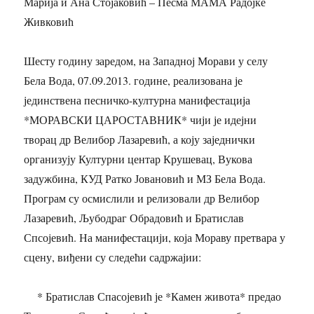
Марија и Ана Стојаковић – Песма МАМА Радојке
Живковић
Шесту годину заредом, на Западној Морави у селу
Бела Вода, 07.09.2013. године, реализована је
јединствена песничко-културна манифестација
*МОРАВСКИ ЦАРОСТАВНИК* чији је идејни
творац др Велибор Лазаревић, а коју заједнички
организују Културни центар Крушевац, Вукова
задужбина, КУД Ратко Јовановић и МЗ Бела Вода.
Програм су осмислили и релизовали др Велибор
Лазаревић, Љубодраг Обрадовић и Братислав
Спсојевић. На манифестацији, која Мораву претвара у
сцену, виђени су следећи садржајии:
* Братислав Спасојевић је *Камен живота* предао