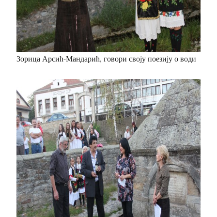
Зорица Арсић-Мандарић, говори своју поезију о води