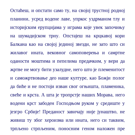
Остаћеш, и опстати само ту, на својој трустној родној
планини, усред водене лаве, упркос уздрманом тлу и
историјским ерупцијама у играма које увек започињу
на шумадијском трну. Опстајеш на крцкавој кори
Балкана као на својој јединој звезди, не зато што си
жилавог ината, вековног самоповерења и самртне
оданости моштима и пепелима предачким, у вери да
жртве не могу бити узалудне, него што је племенитост
и саможртвовање део наше културе, као Божји полог
да биће и не постоји изван свог огњишта, пламеника,
свеће и крста. А шта је тропрстје наших Морава, него
водени крст забоден Господњом руком у средиште у
језгро Србије! Преданост завичају није јунаштво, не
живиш ту због хероизма или ината, него си таквим,
трпљено стрпљеним, поносним геном наложен пре