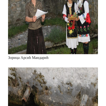
Зорица Арсић Мандарић