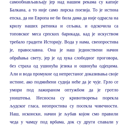
самообнављављају јер над нашим рекама су капије
Балкана, а то није само лирска поезија. То је истина
епска, да ни Европа не би била дама да није одрасла на
крилу наших ратника и сељака, и одскочила са
топовског меса српских барикада, кад је искуством
требало градити Историју. Вода у нама, свеопростива
је, православна. Она је наш јединствени начин
обраћања свету, јер је од хука слободног проговора,
без страха од ушинућа језика и ошинућа одјецима.
Али и вода промукне од непрестаног доказивања своје
истине, ако подмићени судија неће да је чује. Грло се
умори под лажираном оптужбом да је гротло
уништења. Несносна су кривотворења порекла
људског гласа, неопростива су посекла човечности.
Наш, исконски, начин је љубав којом смо правили
чеда у чамцу под врбама, док су други спавали у