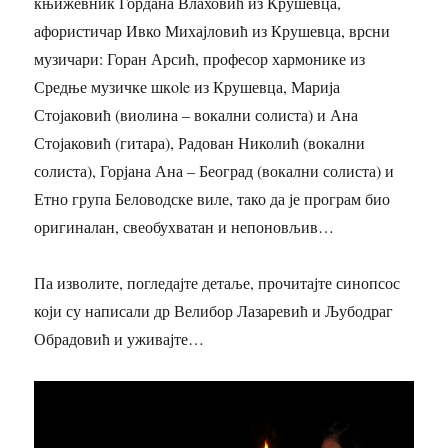
књижевник Гордана Влаховић из Крушевца,
афористичар Ивко Михајловић из Крушевца, врсни
музичари: Горан Арсић, професор хармонике из
Средње музичке шкole из Крушевца, Марија
Стојаковић (виолина – вокални солиста) и Ана
Стојаковић (гитара), Радован Николић (вокални
солиста), Горјана Ана – Београд (вокални солиста) и
Етно група Беловодске виле, тако да је програм био
оригиналан, свеобухватан и непоновљив…
Па изволите, погледајте детаље, прочитајте синопсос
који су написали др Велибор Лазаревић и Љубодраг
Обрадовић и уживајте…