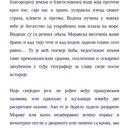
благородној земљи и благословеној води која протиче
кроз нас, гаји нас и храни, усправља изнад сваког
страха, клевете и претње. Водена пучина у човеку
веће је богатство од ускраћених нам излаза на море.
Видици су са речних обала. Моравска месечина њиве
брани и кад тијо тече и кад водом ладном плави село
равно… Ту је моћ поезије бића, недостижне неким
тамо прекоокеанским срцима, похлепним и освајачки
запућеним у туђу географију за славу своје посне
историје.
Није свеједно јеси ли рођен међу прашумским
палмама, или одњихан у љуљашци између две
расцветане шљиве. Ако те је будило лудило разјарене
Мораве или њено незаборавно зелено појање и
кочоперни петли у дворишту или лимени са крова, ако