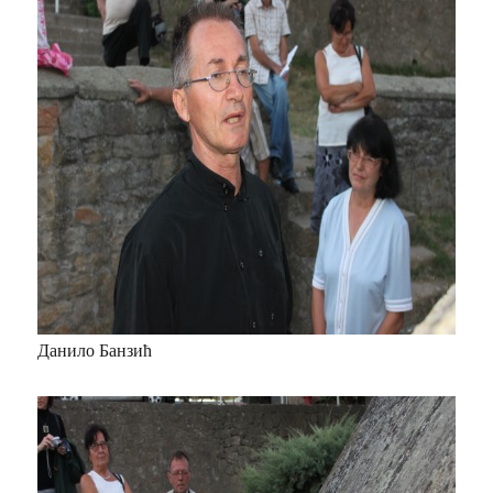
Данило Банзић