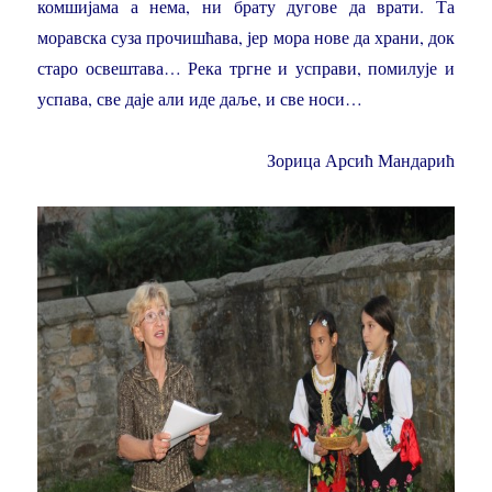
комшијама а нема, ни брату дугове да врати. Та
моравска суза прочишћава, јер мора нове да храни, док
старо освештава… Река тргне и усправи, помилује и
успава, све даје али иде даље, и све носи…
Зорица Арсић Мандарић