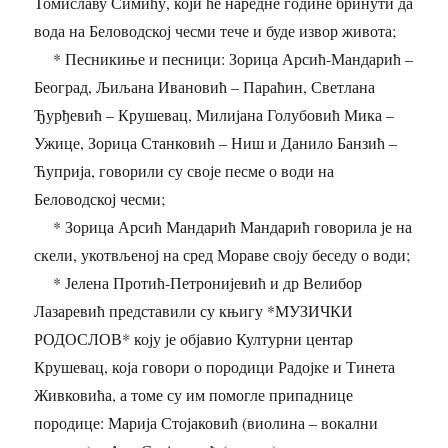
Томиславу Симићу, који ће наредне године бринути да
вода на Беловодској чесми тече и буде извор живота;
* Песникиње и песници: Зорица Арсић-Мандарић –
Београд, Љиљана Ивановић – Параћин, Светлана
Ђурђевић – Крушевац, Милијана Голубовић Мика –
Ужице, Зорица Станковић – Ниш и Данило Банзић –
Ћуприја, говорили су своје песме о води на
Беловодској чесми;
* Зорица Арсић Мандарић Мандарић говорила је на
скели, укотвљеној на сред Мораве своју беседу о води;
* Јелена Протић-Петронијевић и др Велибор
Лазаревић представили су књигу *МУЗИЧКИ
РОДОСЛОВ* коју је објавио Културни центар
Крушевац, која говори о породици Радојке и Тинета
Живковића, а томе су им помогле припаднице
породице: Марија Стојаковић (виолина – вокални