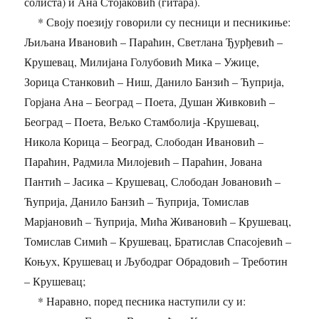
солиста) и Ана Стојаковић (гитара).
* Своју поезију говорили су песници и песникиње:
Љиљана Ивановић – Параћин, Светлана Ђурђевић –
Крушевац, Милијана Голубовић Мика – Ужице,
Зорица Станковић – Ниш, Данило Банзић – Ћуприја,
Горјана Ана – Београд – Поета, Душан Живковић –
Београд – Поета, Вељко Стамболија -Крушевац,
Никола Корица – Београд, Слободан Ивановић –
Параћин, Радмила Милојевић – Параћин, Јована
Пантић – Јасика – Крушевац, Слободан Јовановић –
Ћуприја, Данило Банзић – Ћуприја, Томислав
Марјановић – Ћуприја, Мића Живановић – Крушевац,
Томислав Симић – Крушевац, Братислав Спасојевић –
Коњух, Крушевац и Љубодраг Обрадовић – Треботин
– Крушевац;
* Наравно, поред песника наступили су и: