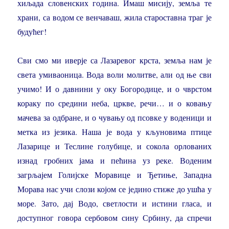
хиљада словенских година. Имаш мисију, земља те
храни, са водом се венчаваш, жила староставна траг је
будућег!
Сви смо ми иверје са Лазаревог крста, земља нам је
света умиваоница. Вода воли молитве, али од ње сви
учимо! И о давнини у оку Богородице, и о чврстом
кораку по средини неба, цркве, речи… и о ковању
мачева за одбране, и о чувању од псовке у воденици и
метка из језика. Наша је вода у кљуновима птице
Лазарице и Теслине голубице, и сокола орлованих
изнад гробних јама и пећина уз реке. Воденим
загрљајем Голијске Моравице и Ђетиње, Западна
Морава нас учи слози којом се једино стиже до ушћа у
море. Зато, дај Водо, светлости и истини гласа, и
доступног говора сербовом сину Србину, да спречи