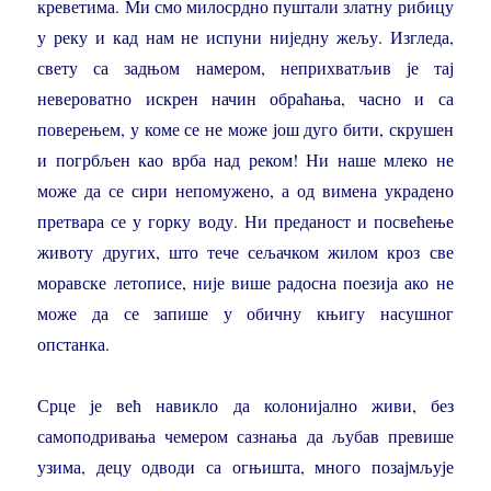
креветима. Ми смо милосрдно пуштали златну рибицу
у реку и кад нам не испуни ниједну жељу. Изгледа,
свету са задњом намером, неприхватљив је тај
невероватно искрен начин обраћања, часно и са
поверењем, у коме се не може још дуго бити, скрушен
и погрбљен као врба над реком! Ни наше млеко не
може да се сири непомужено, а од вимена украдено
претвара се у горку воду. Ни преданост и посвећење
животу других, што тече сељачком жилом кроз све
моравске летописе, није више радосна поезија ако не
може да се запише у обичну књигу насушног
опстанка.
Срце је већ навикло да колонијално живи, без
самоподривања чемером сазнања да љубав превише
узима, децу одводи са огњишта, много позајмљује