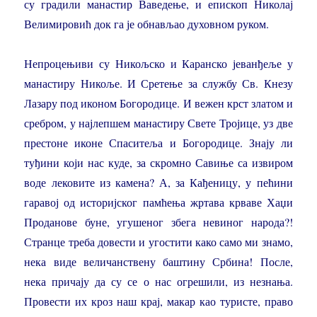
су градили манастир Ваведење, и епископ Николај
Велимировић док га је обнављао духовном руком.
Непроцењиви су Никољско и Каранско јеванђеље у
манастиру Никоље. И Сретење за службу Св. Кнезу
Лазару под иконом Богородице. И вежен крст златом и
сребром, у најлепшем манастиру Свете Тројице, уз две
престоне иконе Спаситеља и Богородице. Знају ли
туђини који нас куде, за скромно Савиње са извиром
воде лековите из камена? А, за Кађеницу, у пећини
гаравој од историјског памћења жртава крваве Хаџи
Проданове буне, угушеног збега невиног народа?!
Странце треба довести и угостити како само ми знамо,
нека виде величанствену баштину Србина! После,
нека причају да су се о нас огрешили, из незнања.
Провести их кроз наш крај, макар као туристе, право