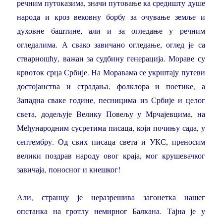
речним путоказима, значи путовање ка средишту душе
народа и кроз вековну борбу за очување земље и
духовне баштине, али и за огледање у речним
огледалима. А свако завичано огледање, оглед је са
стварношћу, важан за судбину генерација. Мораве су
крвоток срца Србије. На Моравама се укрштају путеви
достојанства и страдања, фолклора и поетике, а
Западна сваке године, песницима из Србије и целог
света, додељује Велику Повељу у Мрчајевцима, на
Међународним сусретима писаца, који почињу сада, у
септембру. Од свих писаца света и УКС, преносим
велики поздрав народу овог краја, мог крушевачког
завичаја, поносног и кнешког!
Али, странцу је неразрешива загонетка нашег
опстанка на гротлу немирног Балкана. Тајна је у