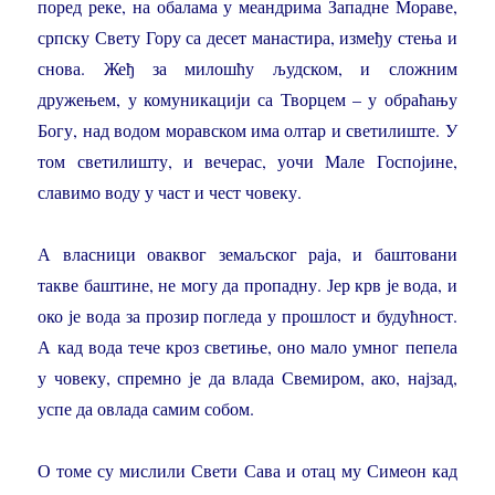
поред реке, на обалама у меандрима Западне Мораве,
српску Свету Гору са десет манастира, између стења и
снова. Жеђ за милошћу људском, и сложним
дружењем, у комуникацији са Творцем – у обраћању
Богу, над водом моравском има олтар и светилиште. У
том светилишту, и вечерас, уочи Мале Госпојине,
славимо воду у част и чест човеку.
А власници оваквог земаљског раја, и баштовани
такве баштине, не могу да пропадну. Јер крв је вода, и
око је вода за прозир погледа у прошлост и будућност.
А кад вода тече кроз светиње, оно мало умног пепела
у човеку, спремно је да влада Свемиром, ако, најзад,
успе да овлада самим собом.
О томе су мислили Свети Сава и отац му Симеон кад