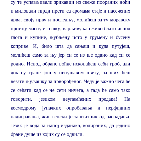
су те успављивали зрикавци из свеже поораних ноћи
и миловали тврди прсти са аромама стаје и насечених
дрва, своју прву и последњу, молићеш за ту моравску
црницу масну и тешку, варљиву као живо блато испод
глога и купине, љубљену исто у грумену и бусену
коприве. И, било шта да сањаш и куда путујеш,
молићеш само за њу јер си се из ње одвио кад си се
родио. Испод обране воћке ископаћеш себи гроб, али
док су гране још у пенушавом цвету, за њих ћеш
везати љуљашку за прворођеног. Чеду је важно чега ће
се сећати кад се не сети ничега, а тада ће само тако
говорити, језиком неупамћених предака! На
космодрому јуначких опробавања и перфидних
надигравања, жиг генски је заштитник од распадања.
Језик је вода за напој изданака, кодираних, да једино
бране душе из којих су се одвили.