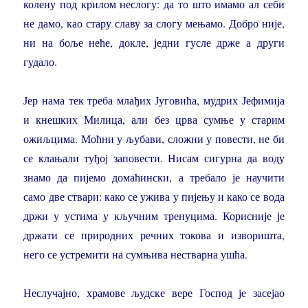
колену под крилом неслогу: да то што имамо ал себи
не дамо, као стару славу за слогу мењамо. Добро није,
ни на боље неће, докле, једни гусле држе а други
гудало.
Јер нама тек треба млађих Југовића, мудрих Јефимија
и кнешких Милица, али без црва сумње у старим
ожиљцима. Моћни у љубави, сложни у повести, не би
се клањали туђој заповести. Нисам сигурна да воду
знамо да пијемо домаћински, а требало је научити
само две ствари: како се ужива у пијењу и како се вода
држи у устима у кључним тренуцима. Корисније је
држати се природних речних токова и изворишта,
него се устремити на сумњива нестварна ушћа.
Неслучајно, храмове људске вере Господ је засејао