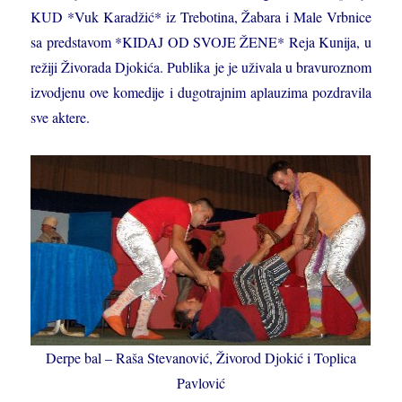
KUD *Vuk Karadžić* iz Trebotina, Žabara i Male Vrbnice
sa predstavom *KIDAJ OD SVOJE ŽENE* Reja Kunija, u
režiji Živorada Djokića. Publika je je uživala u bravuroznom
izvodjenu ove komedije i dugotrajnim aplauzima pozdravila
sve aktere.
Derpe bal – Raša Stevanović, Živorod Djokić i Toplica
Pavlović