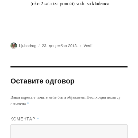
(oko 2 sata iza ponoći) vodu sa kladenca
Аутор
Објављено
Категорије
Ljubodrag
23. децембар 2013.
Vesti
Оставите одговор
Ваша адреса е-поште неће бити објављена.
Неопходна поља су
означена
*
КОМЕНТАР
*