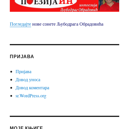
Погледајте
нове сонете Љубодрага Обрадовића
ПРИЈАВА
Пријава
Довод уноса
Довод коментара
sr.WordPress.org
МОЈЕ КЊИГЕ