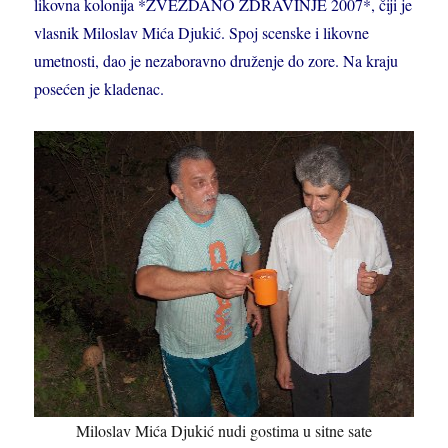
likovna kolonija *ZVEZDANO ZDRAVINJE 2007*, čiji je
vlasnik Miloslav Mića Djukić. Spoj scenske i likovne
umetnosti, dao je nezaboravno druženje do zore. Na kraju
posećen je kladenac.
Miloslav Mića Djukić nudi gostima u sitne sate