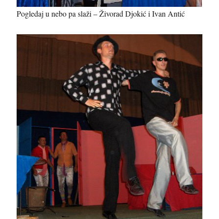
Pogledaj u nebo pa slaži – Živorad Djokić i Ivan Antić