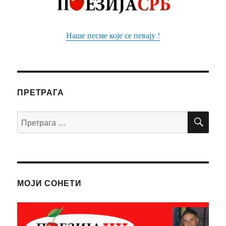
Наше песме које се певају !
ПРЕТРАГА
ПР
Претрага
за:
МОЈИ СОНЕТИ