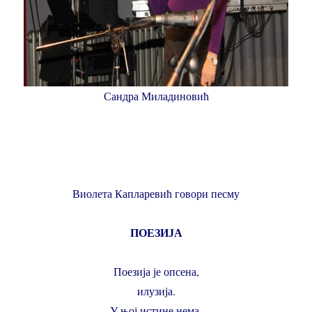
Сандра Миладиновић
Виолета Капларевић говори песму
ПОЕЗИЈА
Поезија је опсена,
илузија.
У њој истине нема,