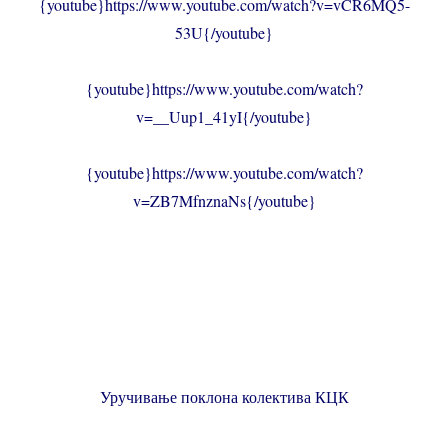
{youtube}https://www.youtube.com/watch?v=vCR6MQ5-
53U{/youtube}
{youtube}https://www.youtube.com/watch?
v=__Uup1_41yI{/youtube}
{youtube}https://www.youtube.com/watch?
v=ZB7MfnznaNs{/youtube}
Уручивање поклона колектива КЦК