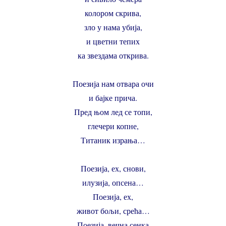
колором скрива,
зло у нама убија,
и цветни тепих
ка звездама открива.
Поезија нам отвара очи
и бајке прича.
Пред њом лед се топи,
глечери копне,
Титаник израња…
Поезија, ех, снови,
илузија, опсена…
Поезија, ех,
живот бољи, срећа…
Поезија, вечна сенка