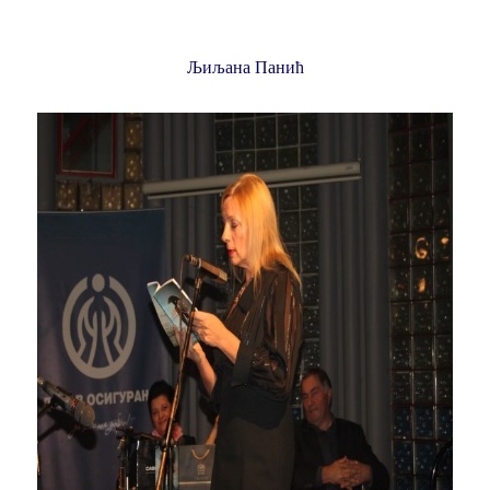
Љиљана Панић