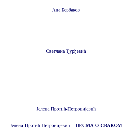
Ана Бербаков
Светлана Ђурђевић
Јелена Протић-Петронијевић
ПЕСМА О СВАКОМ
Јелена Протић-Петронијевић –