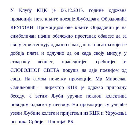
У Клубу КЦК је 06.12.2013. године одржана
промоција пете књиге поезије Љубодрага Обрадовића
КРУГОВИ. Промоцијом ове књиге Обрадовић је на
симболичан начин обележио престанак обавезе да за
своју егзистенцују одлази сваки дан на посао за који се
добија плата и одлучио да од сада своју мисују у
стварању лепшег, праведнијег, срећнијег и
СЛОБОДНОГ СВЕТА покуша да даје поезијом од
срца. На самом почетку промоције, Мр Мирослав
Смиљковић – директор КЦК је одржао пригодну
беседу, а затим Љуби уручио поклон колектива
поводом одласка у пензију. На промоцији су учешће
узели Љубине колеге и пријатељи из КЦК и Удружења
песника Србије – ПоезијаСРБ.