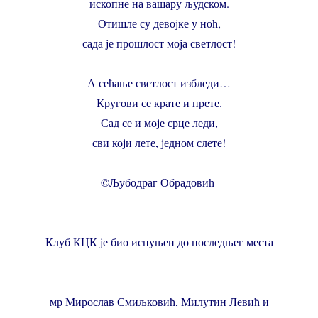
ископне на вашару људском.
Отишле су девојке у ноћ,
сада је прошлост моја светлост!
А сећање светлост избледи…
Кругови се крате и прете.
Сад се и моје срце леди,
сви који лете, једном слете!
©Љубодраг Обрадовић
Клуб КЦК је био испуњен до последњег места
мр Мирослав Смиљковић, Милутин Левић и