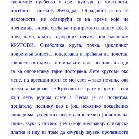
економије пребегао у свет културе и уметности,
посебно – поезије. Љубодраг Обрадовић је из те
наклоности, не обазирући се на време које не
препознаје лирска осећања, припремио и књигу која је
пред нама, књигу одабраних песама под насловом
КРУГОВИ. Симболика круга, точка, цикличног
покретања живота, понављања и враћања на почетак,
савршенство круга -опчињава и овог песника и води
га ка одгонетању тајне постојања. Лете кругови око
мене, на вртешци врти се мој свет – тако почиње ова
песма, а завршава се Кругови се крате и прете… сви
који лете, једном слете ! Песма је са посветом,
пријатељу песнику као и још неколико посвећених
сликарима, успешних песама-синестезија (повезивање
слике, звука у писаној речи) које дочаравају сликарска
платна и иду ка томе да сачувају заувек пролазности