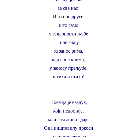
за све нас!
И за оне друге,
што само
у стварности љубе
и не знају
за занос рима,
кад срце клима,
у заносу прељубе,
штиха и стиха!
Поезија је ваздух,
који недостаје,
који сам живот даје.
Она ништавилу пркоси
и сивило чемера