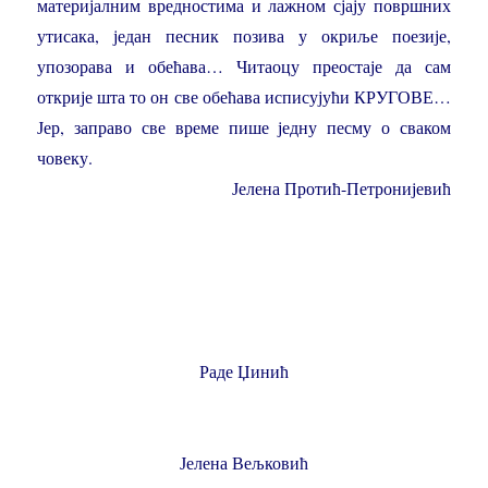
материјалним вредностима и лажном сјају површних
утисака, један песник позива у окриље поезије,
упозорава и обећава… Читаоцу преостаје да сам
открије шта то он све обећава исписујући КРУГОВЕ…
Јер, заправо све време пише једну песму о сваком
човеку.
Јелена Протић-Петронијевић
Раде Џинић
Јелена Вељковић