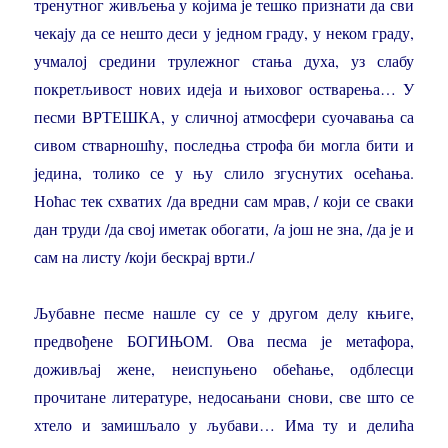
тренутног живљења у којима је тешко признати да сви
чекају да се нешто деси у једном граду, у неком граду,
учмалој средини трулежног стања духа, уз слабу
покретљивост нових идеја и њиховог остварења… У
песми ВРТЕШКА, у сличној атмосфери суочавања са
сивом стварношћу, последња строфа би могла бити и
једина, толико се у њу слило згуснутих осећања.
Ноћас тек схватих /да вредни сам мрав, / који се сваки
дан труди /да свој иметак обогати, /а још не зна, /да је и
сам на листу /који бескрај врти./
Љубавне песме нашле су се у другом делу књиге,
предвођене БОГИЊОМ. Ова песма је метафора,
доживљај жене, неиспуњено обећање, одблесци
прочитане литературе, недосањани снови, све што се
хтело и замишљало у љубави… Има ту и делића