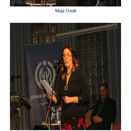
Маја Олић