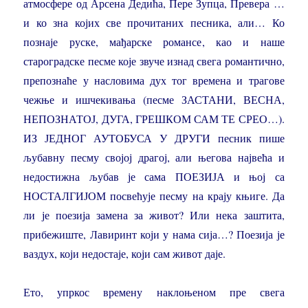
атмосфере од Арсена Дедића, Пере Зупца, Превера …
и ко зна којих све прочитаних песника, али… Ко
познаје руске, мађарске романсе, као и наше
староградске песме које звуче изнад свега романтично,
препознаће у насловима дух тог времена и трагове
чежње и ишчекивања (песме ЗАСТАНИ, ВЕСНА,
НЕПОЗНАТОЈ, ДУГА, ГРЕШКОМ САМ ТЕ СРЕО…).
ИЗ ЈЕДНОГ АУТОБУСА У ДРУГИ песник пише
љубавну песму својој драгој, али његова највећа и
недостижна љубав је сама ПОЕЗИЈА и њој са
НОСТАЛГИЈОМ посвећује песму на крају књиге. Да
ли је поезија замена за живот? Или нека заштита,
прибежиште, Лавиринт који у нама сија…? Поезија је
ваздух, који недостаје, који сам живот даје.
Ето, упркос времену наклоњеном пре свега