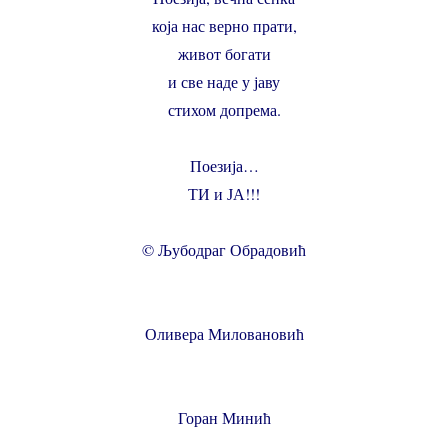
која нас верно прати,
живот богати
и све наде у јаву
стихом допрема.
Поезија…
ТИ и ЈА!!!
© Љубодраг Обрадовић
Оливера Миловановић
Горан Минић