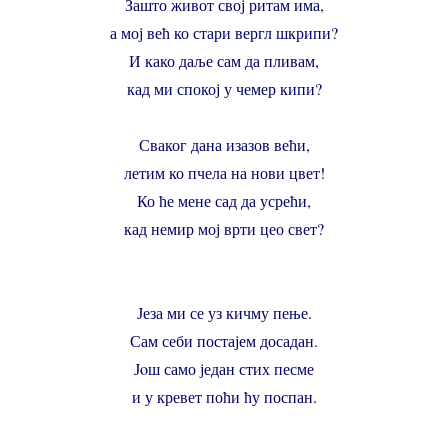
Зашто живот свој ритам има,
а мој већ ко стари вергл шкрипи?
И како даље сам да пливам,
кад ми спокој у чемер кипи?
Сваког дана изазов већи,
летим ко пчела на нови цвет!
Ко ће мене сад да усрећи,
кад немир мој врти цео свет?
Језа ми се уз кичму пење.
Сам себи постајем досадан.
Јoш само један стих песме
и у кревет поћи ћу поспан.