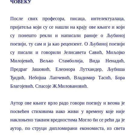
ЧОВЕКУ
После свих професора, писаца, интелектуалаца,
пријатеља који су се нашли на крају ове књиге и који
су понешто рекли и написали раније о Љубиној
поезији, ту сам и ја као рецензент. О Љубиној поезији
су писали и говорили Јелисавета Савић, Миљојко
Милојевић, Вељко Стамболија, Вида Ненадић,
Предраг Јашовић, Елеонора Лутхандер, Љубиша
Ђидић, Небојша Лапчевић, Владимир Тасић, Бора
Благојевић, Спасоје Ж.Миловановић.
Аутор ове књиге врло радо говори поезију и веома је
посвећен стиховима иако живи у времену које није
наклоњено таквим вредностима Могло би се рећи да је
аутор, по струци дипломирани економиста, из света