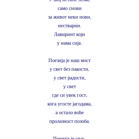
само снови
за живот неки нови,
нестварни.
Лавиринт који
у нама сија.
Поезија је наш мост
у свет без пакости,
у свет радости,
у свет
где си увек гост,
кога угосте јагодама,
а остало воће
пролазност позоба.
Поезија је спас,