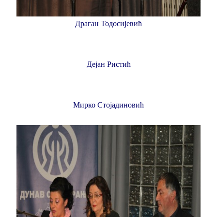
Драган Тодосијевић
Дејан Ристић
Мирко Стојадиновић