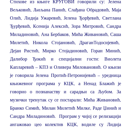
Стихове из књиге КРУГОВИ говорили су: Јелена
Вељковић, Љиљана Панић, Слађана Обрадовић, Маја
Олић, Лидија Ужаревић, Јелена Ђорђевић, Светлана
Ђурђевић, Ксенија Алексић, Зора Митровић, Сандра
Миладиновић, Ана Бербаков, Мића Живановић, Саша
Милетић, Никола Стојановић, ДраганТодосијевић,
Дејан Ристић, Мирко Стојадиновић, Горан Минић,
Далибор Ђокић и специјални гости: Виолета
Капларевић – КПЗ и Оливера Миловановић. О књизи
је говорила Јелена Протић-Петронијевић – уредница
књижевног програма у КЦК, а Ненад Блажић је
говорио о познанаству и сарадњи са Љубом. За
музички тренутак су се постарали: Мића Живановић,
Бранко Симић, Милан Милетић Милке, Раде Џинић и
Сандра Миладиновић. Програм у чијој се релизацији
ангажовао цео колектив КЦК, водиле су Лидија