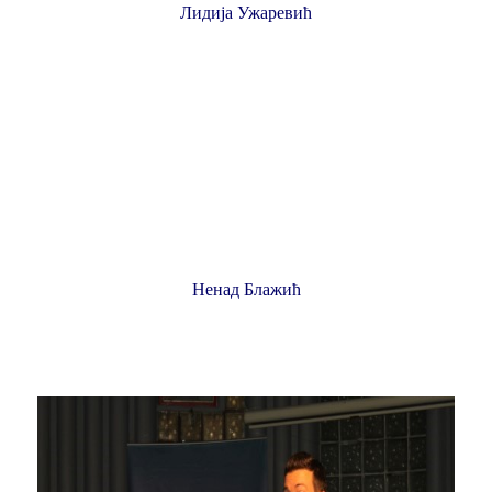
Лидија Ужаревић
Ненад Блажић