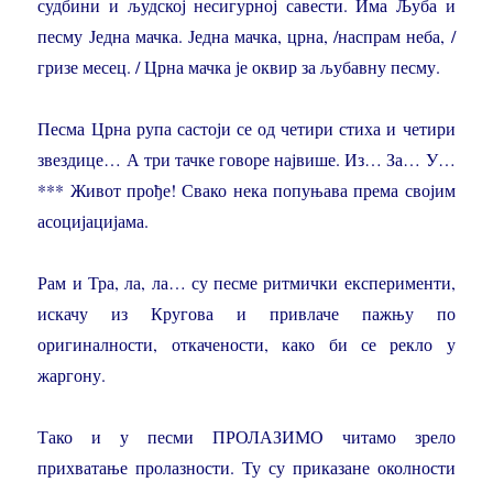
судбини и људској несигурној савести. Има Љуба и
песму Једна мачка. Једна мачка, црна, /наспрам неба, /
гризе месец. / Црна мачка је оквир за љубавну песму.
Песма Црна рупа састоји се од четири стиха и четири
звездице… А три тачке говоре највише. Из… За… У…
*** Живот прође! Свако нека попуњава према својим
асоцијацијама.
Рам и Тра, ла, ла… су песме ритмички експерименти,
искачу из Кругова и привлаче пажњу по
оригиналности, откачености, како би се рекло у
жаргону.
Тако и у песми ПРОЛАЗИМО читамо зрело
прихватање пролазности. Ту су приказане околности