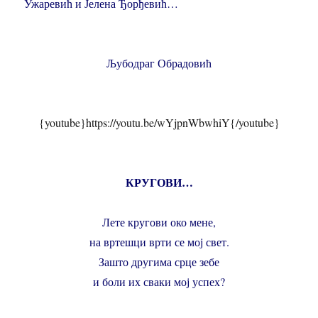
Ужаревић и Јелена Ђорђевић…
Љубодраг Обрадовић
{youtube}https://youtu.be/wYjpnWbwhiY{/youtube}
КРУГОВИ…
Лете кругови око мене,
на вртешци врти се мој свет.
Зашто другима срце зебе
и боли их сваки мој успех?