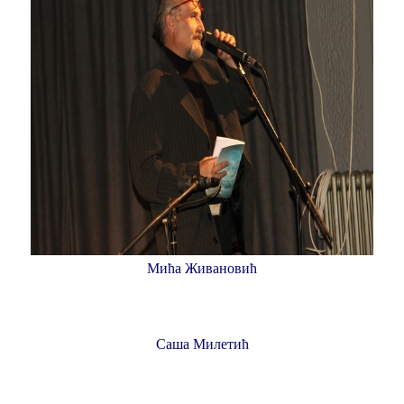
Мића Живановић
Саша Милетић