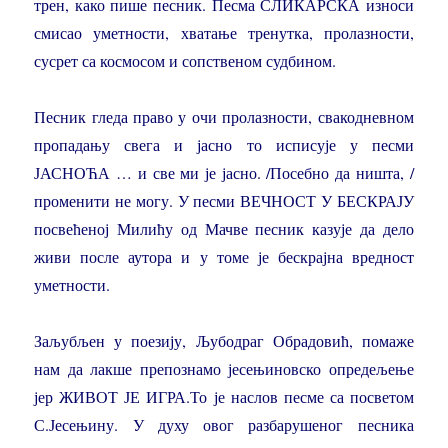
трен, како пише песник. Песма СЛИКАРСКА износи
смисао уметности, хватање тренутка, пролазности,
сусрет са космосом и сопственом судбином.
Песник гледа право у очи пролазности, свакодневном
пропадању свега и јасно то исписује у песми
ЈАСНОЋА … и све ми је јасно. /Посебно да ништа, /
променити не могу. У песми ВЕЧНОСТ У БЕСКРАЈУ
посвећеној Милићу од Мачве песник казује да дело
живи после аутора и у томе је бескрајна вредност
уметности.
Заљубљен у поезију, Љубодраг Обрадовић, помаже
нам да лакше препознамо јесењиновско опредељење
јер ЖИВОТ ЈЕ ИГРА.То је наслов песме са посветом
С.Јесењину. У духу овог разбарушеног песника