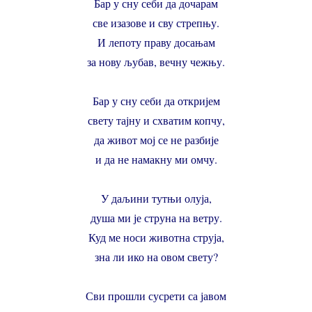
Бар у сну себи да дочарам
све изазове и сву стрепњу.
И лепоту праву досањам
за нову љубав, вечну чежњу.
Бар у сну себи да откријем
свету тајну и схватим копчу,
да живот мој се не разбије
и да не намакну ми омчу.
У даљини тутњи олуја,
душа ми је струна на ветру.
Куд ме носи животна струја,
зна ли ико на овом свету?
Сви прошли сусрети са јавом