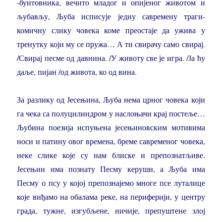
-бунтовника, вечито младог и опијеног животом и
љубављу, Љуба исписује једну савремену траги-
комичну слику човека коме преостаје да ужива у
тренутку који му се пружа… А ти свирачу само свирај.
/Свирај песме од давнина. /У животу све је игра. /Ја ћу
даље, пијан /од живота, ко од вина.
За разлику од Јесењина, Љуба нема црног човека који
га чека са полуцилиндром у наслоњачи крај постеље…
Љубина поезија испуњена јесењиновским мотивима
носи и патину овог времена, бреме савременог човека,
неке слике које су нам блиске и препознатљиве.
Јесењин има познату Песму керуши, а Љуба има
Песму о псу у којој препознајемо многе псе луталице
које виђамо на обалама реке, на периферији, у центру
града, тужне, изгубљене, ничије, препуштене злој