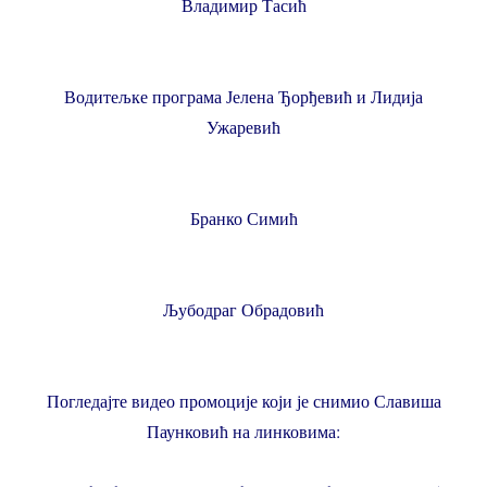
Владимир Тасић
Водитељке програма Јелена Ђорђевић и Лидија
Ужаревић
Бранко Симић
Љубодраг Обрадовић
Погледајте видео промоције који је снимио Славиша
Паунковић на линковима: