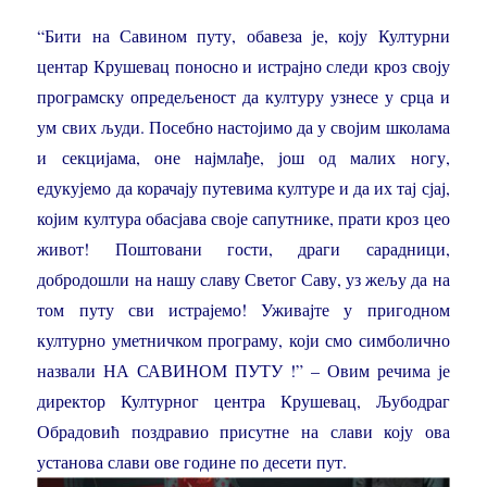
“Бити на Савином путу, обавеза је, коју Културни
центар Крушевац поносно и истрајно следи кроз своју
програмску опредељеност да културу узнесе у срца и
ум свих људи. Посебно настојимо да у својим школама
и секцијама, оне најмлађе, још од малих ногу,
едукујемо да корачају путевима културе и да их тај сјај,
којим култура обасјава своје сапутнике, прати кроз цео
живот! Поштовани гости, драги сарадници,
добродошли на нашу славу Светог Саву, уз жељу да на
том путу сви истрајемо! Уживајте у пригодном
културно уметничком програму, који смо симболично
назвали НА САВИНОМ ПУТУ !” – Овим речима је
директор Културног центра Крушевац, Љубодраг
Обрадовић поздравио присутне на слави коју ова
установа слави ове године по десети пут.