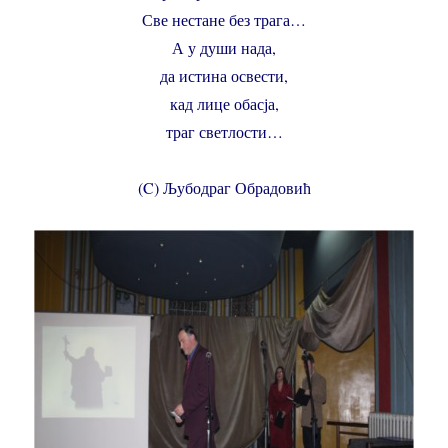
Све нестане без трага…
А у души нада,
да истина освести,
кад лице обасја,
траг светлости…
(C) Љубодраг Обрадовић