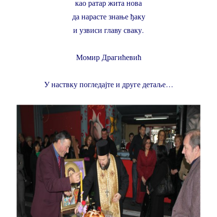
као ратар жита нова
да нарасте знање ђаку
и узвиси главу сваку.
Момир Драгићевић
У наствку погледајте и друге детаље…