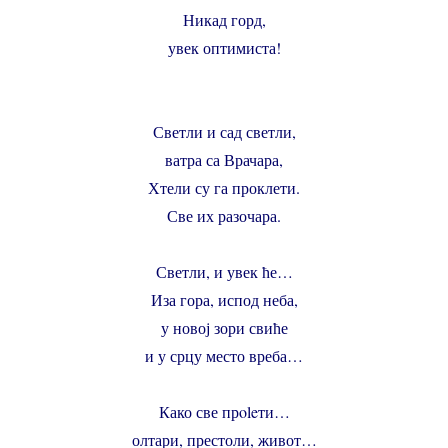
Никад горд,
увек оптимиста!
Светли и сад светли,
ватра са Врачара,
Хтели су га проклети.
Све их разочара.
Светли, и увек ће…
Иза гора, испод неба,
у новој зори свиће
и у срцу место вреба…
Како све прoleти…
олтари, престоли, живот…