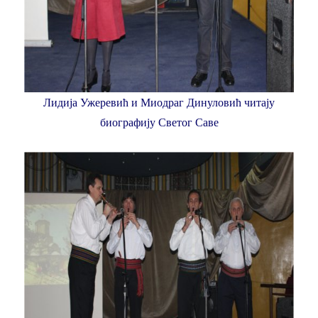
Лидија Ужеревић и Миодраг Динуловић читају
биографију Светог Саве