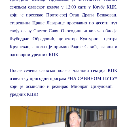
сечењем славског колача у 12:00 сати у Клубу КЦК,
који је пресекао Протојереј Отац Драги Вешковац,
старешина Цркве Лазарице прославио по десети пут
своју славу Светог Саву. Овогодишњи колачар био је
Љубодраг Обрадовић, директор Културног центра
Крушевац, а колач је примио Радоје Савић, главни и
одговорни уредник КЦК.
После сечења славског колача чланови секција КЦК
извели су пригодни програм *НА САВИНОМ ПУТУ*
који је осмислио и режирао Миодраг Динуловић –
уредник КЦК!