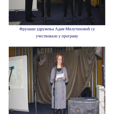
Фрулаши удружења Адам Милутиновић су
учествовали у програму