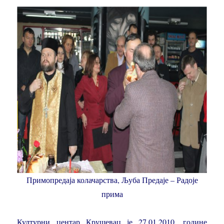
Примопредаја колачарства, Љуба Предаје – Радоје
прима
Културни центар Крушевац је 27.01.2010. године