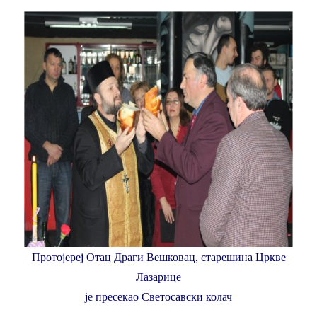
Протојереј Отац Драги Вешковац, старешина Цркве
Лазарице
је пресекао Светосавски колач