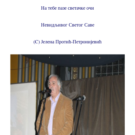
На тебе пазе светачке очи
Невидљивог Светог Саве
(C) Јелена Протић-Петронијевић