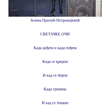
Јелена Протић-Петронијевић
СВЕТАЧКЕ ОЧИ
Када дођеш и када пођеш
Када се кријеш
И кад се бијеш
Када грешиш
И кад се тешиш