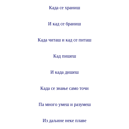
Када се храниш
И кад се браниш
Када читаш и кад се питаш
Кад пишеш
И када дишеш
Када се знање само точи
Па много умеш и разумеш
Из даљине неке плаве