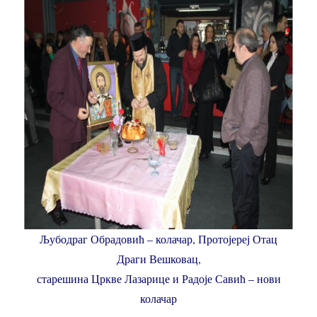
Љубодраг Обрадовић – колачар, Протојереј Отац
Драги Вешковац,
старешина Цркве Лазарице и Радоје Савић – нови
колачар