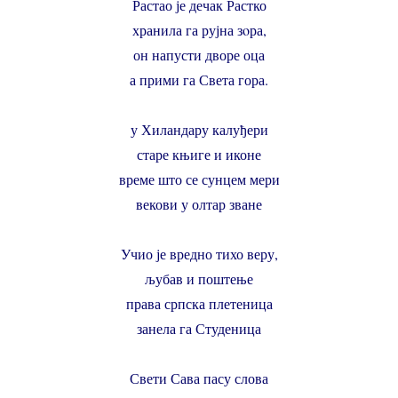
Растао је дечак Растко
хранила га рујна зoра,
он напусти дворе оца
а прими га Света гора.
у Хиландару калуђери
старе књиге и иконе
време што се сунцем мери
векови у олтар зване
Учио је вредно тихо веру,
љубав и поштење
права српска плетеница
занела га Студеница
Свети Сава пасу слова